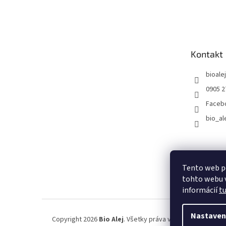
Z
á
p
ä
t
Kontakt
i
e
bioalej
0905 2
Faceb
bio_al
Tento web p
tohto webu v
informácií
t
Nastaven
Copyright 2026
Bio Alej
. Všetky práva vyhradené.