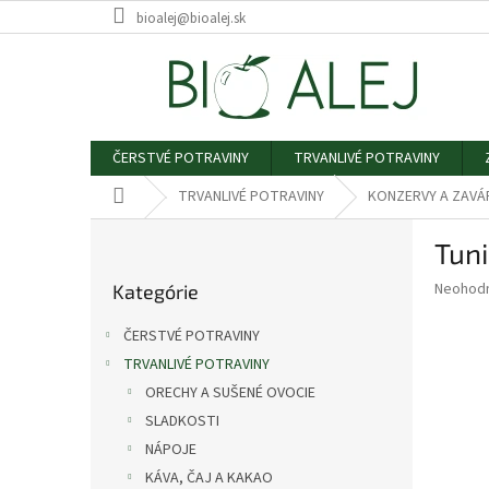
Prejsť
bioalej@bioalej.sk
na
obsah
ČERSTVÉ POTRAVINY
TRVANLIVÉ POTRAVINY
Domov
TRVANLIVÉ POTRAVINY
KONZERVY A ZAVÁ
B
Tuni
o
Preskočiť
č
Priemer
Neohod
Kategórie
kategórie
n
hodnote
ý
produkt
ČERSTVÉ POTRAVINY
p
je
TRVANLIVÉ POTRAVINY
0,0
a
z
ORECHY A SUŠENÉ OVOCIE
n
5
e
SLADKOSTI
hviezdič
l
NÁPOJE
KÁVA, ČAJ A KAKAO