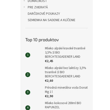
DOMÁCNOSŤ
PRE ZVIERATÁ
DARČEKOVÉ POUKAZY
SEMIENKA NA SADENIE A KLÍČENIE
Top 10 produktov
Mlieko alpské kravské trvanlivé
3,5% 1l BIO
BERCHTESGADENER LAND
€2,45
Mlieko alpské bez laktózy 3,5%
trvanlivé 1l BIO
BERCHTESGADENER LAND
€2,60
Prírodná minerálna voda Donat
Mg 1 l
€2,90
Mlieko kokosové 200ml BIO
RAPUNZEL