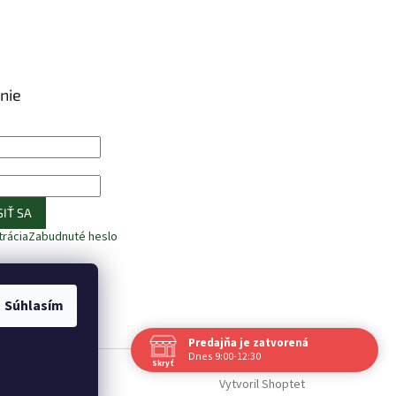
nie
IŤ SA
trácia
Zabudnuté heslo
Súhlasím
Predajňa je zatvorená
Dnes 9:00-12:30
Skryť
Navštívte nás osobne
Vytvoril Shoptet