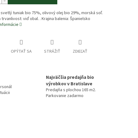
 svetlý tuniak bio 75%, olivový olej bio 29%, morská soľ.
trvanlivost: viď obal. . Krajina balenia: Španielsko
informácie
OPÝTAŤ SA
STRÁŽIŤ
ZDIEĽAŤ
Najväčšia predajňa bio
výrobkov v Bratislave
rsonál
Predajňa s plochou 165 m2.
tuácii
Parkovanie zadarmo