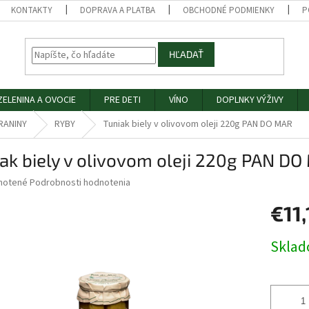
KONTAKTY
DOPRAVA A PLATBA
OBCHODNÉ PODMIENKY
P
HĽADAŤ
ZELENINA A OVOCIE
PRE DETI
VÍNO
DOPLNKY VÝŽIVY
RANINY
RYBY
Tuniak biely v olivovom oleji 220g PAN DO MAR
ak biely v olivovom oleji 220g PAN D
né
notené
Podrobnosti hodnotenia
nie
€11,
u
Jednotk
Skla
cena:
iek.