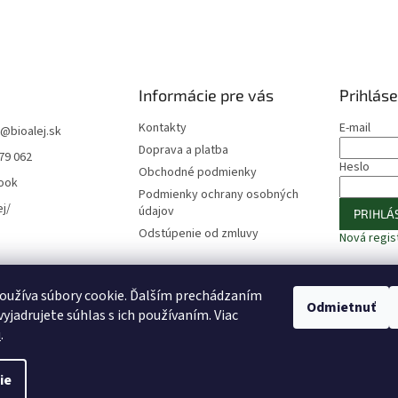
Informácie pre vás
Prihláse
Kontakty
E-mail
@
bioalej.sk
Doprava a platba
79 062
Heslo
Obchodné podmienky
ook
Podmienky ochrany osobných
ej/
údajov
PRIHLÁS
Odstúpenie od zmluvy
Nová regis
oužíva súbory cookie. Ďalším prechádzaním
⚠️ UPOZORNENIE – Fazuľa biela
🎁 ODOBERAJTE NOVINKY −10 %
Odmietnuť
yjadrujete súhlas s ich používaním. Viac
u
.
ie