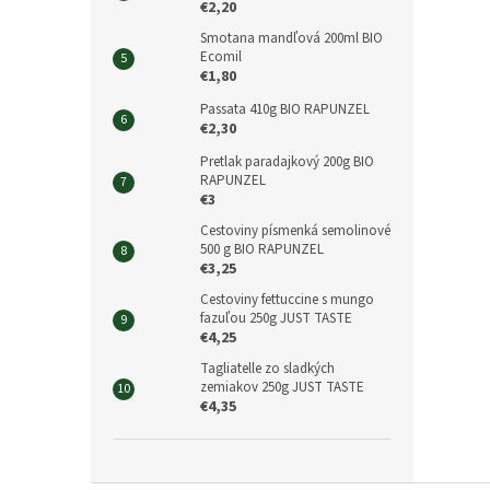
€2,20
Smotana mandľová 200ml BIO
Ecomil
€1,80
Passata 410g BIO RAPUNZEL
€2,30
Pretlak paradajkový 200g BIO
RAPUNZEL
€3
Cestoviny písmenká semolinové
500 g BIO RAPUNZEL
€3,25
Cestoviny fettuccine s mungo
fazuľou 250g JUST TASTE
€4,25
Tagliatelle zo sladkých
zemiakov 250g JUST TASTE
€4,35