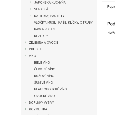
JAPONSKÁ KUCHYŇA
Popi
SLADIDLÁ
NÁTIERKY, PAŠTÉTY
VLOČKY, MUSLI, KAŠE, KLÍČKY, OTRUBY
Pod
RAW A VEGAN
Zlože
DEZERTY
ZELENINA A OVOCIE
PRE DETI
VÍNO
BIELE VÍNO
ČERVENÉ VÍNO
RUŽOVÉ VÍNO
ŠUMIVÉ VÍNO
NEALKOHOLICKÉ VÍNO
OVOCNÉ VÍNO
DOPLNKY VÝŽIVY
KOZMETIKA