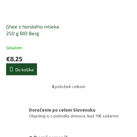
Ghee z horského mlieka
250 g BIO Berg
Skladom
€8,25
Do košíka
5
položiek celkom
O
v
l
á
Doručenie po celom Slovensku
d
Objednaj si z pohodlia domova. Nad 70€ zadarmo
a
c
i
e