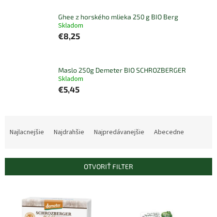
Ghee z horského mlieka 250 g BIO Berg
Skladom
€8,25
Maslo 250g Demeter BIO SCHROZBERGER
Skladom
€5,45
R
a
Najlacnejšie
Najdrahšie
Najpredávanejšie
Abecedne
d
e
n
OTVORIŤ FILTER
i
e
V
p
ý
r
p
o