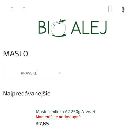
Prejsť
NÁKUP
na
obsah
KOŠÍK
MASLO
KRAVSKÉ
Najpredávanejšie
Maslo z mlieka A2 250g A-zwei
Momentálne nedostupné
€7,85