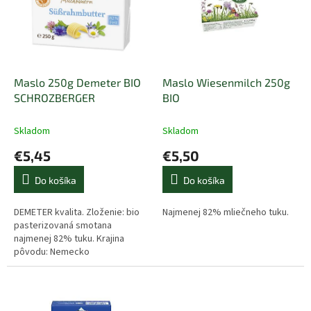
i
d
s
u
p
k
r
t
o
o
d
Maslo 250g Demeter BIO
Maslo Wiesenmilch 250g
v
u
SCHROZBERGER
BIO
k
t
Skladom
Skladom
o
€5,45
€5,50
v
Do košíka
Do košíka
DEMETER kvalita. Zloženie: bio
Najmenej 82% mliečneho tuku.
pasterizovaná smotana
najmenej 82% tuku. Krajina
pôvodu: Nemecko