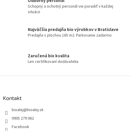
Odborný personál
p
Schopný a ochotný personál vie poradiť v každej
r
situácii
v
k
y
Najväčšia predajňa bio výrobkov v Bratislave
v
Predajňa s plochou 165 m2. Parkovanie zadarmo
ý
p
i
s
Zaručená bio kvalita
u
Len certifikovaní dodávatelia
Z
á
p
ä
Kontakt
t
bioalej
@
bioalej.sk
i
e
0905 279 062
Facebook