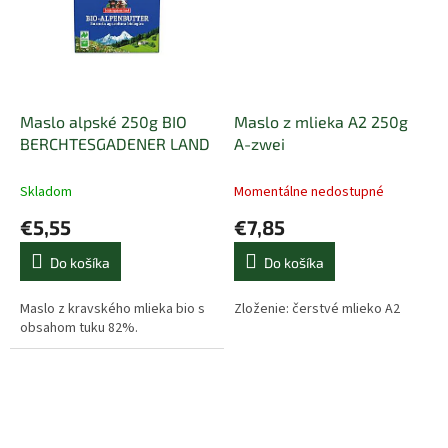
Maslo alpské 250g BIO
Maslo z mlieka A2 250g
BERCHTESGADENER LAND
A-zwei
Skladom
Momentálne nedostupné
€5,55
€7,85
Do košíka
Do košíka
Maslo z kravského mlieka bio s
Zloženie: čerstvé mlieko A2
obsahom tuku 82%.