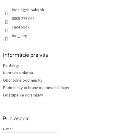
t
bioalej
@
bioalej.sk
i
e
0905 279 062
Facebook
bio_alej/
Informácie pre vás
Kontakty
Doprava a platba
Obchodné podmienky
Podmienky ochrany osobných údajov
Odstúpenie od zmluvy
Prihlásenie
E-mail