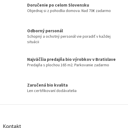
a
c
Doručenie po celom Slovensku
n
i
Objednaj si z pohodlia domova. Nad 70€ zadarmo
i
e
e
p
r
v
Odborný personál
k
Schopný a ochotný personál vie poradiť v každej
y
situácii
v
ý
p
Najväčšia predajňa bio výrobkov v Bratislave
i
Predajňa s plochou 165 m2. Parkovanie zadarmo
s
u
Zaručená bio kvalita
Len certifikovaní dodávatelia
Z
á
p
ä
Kontakt