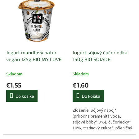
Jogurt mandľový natur
Jogurt sójový čučoriedka
vegan 125g BIO MY LOVE
150g BIO SOJADE
Skladom
Skladom
€1,55
€1,60
Do košíka
Do košíka
Zloženie: Sójový nápoj*
(prírodná pramenitá voda,
sójové bôby* 8%), čučoriedky*
10%, trstinový cukor*, pšeničný
sirup* (bez lepku), prírodná