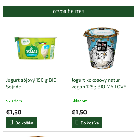
e
n
OTVORIŤ FILTER
i
e
V
p
ý
r
p
o
i
d
s
u
p
k
r
t
o
o
d
Jogurt sójový 150 g BIO
Jogurt kokosový natur
v
u
Sojade
vegan 125g BIO MY LOVE
k
t
Skladom
Skladom
o
€1,30
€1,50
v
Do košíka
Do košíka