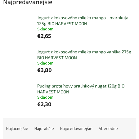
Najpredávanejšie
Jogurt z kokosového mlieka mango - marakuja
125g BIO HARVEST MOON
Skladom
€2,65
Jogurt z kokosového mlieka mango vanilka 275g
BIO HARVEST MOON
Skladom
€3,80
Puding proteínový pralinkový nugát 120g BIO
HARVEST MOON
Skladom
€2,30
R
a
Najlacnejšie
Najdrahšie
Najpredávanejšie
Abecedne
d