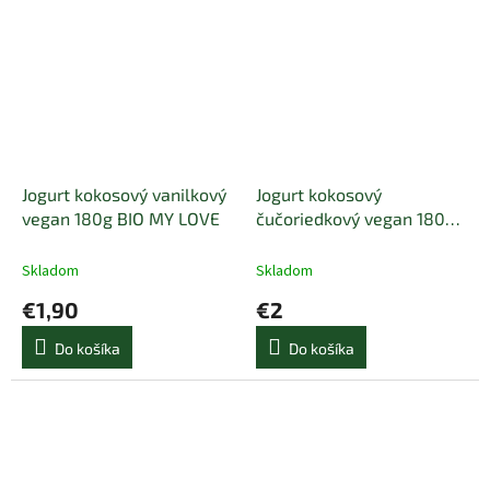
fermentačné kultúry. * = bio.
Krajina pôvodu:...
Jogurt kokosový vanilkový
Jogurt kokosový
vegan 180g BIO MY LOVE
čučoriedkový vegan 180g
BIO MY LOVE
Skladom
Skladom
€1,90
€2
Do košíka
Do košíka