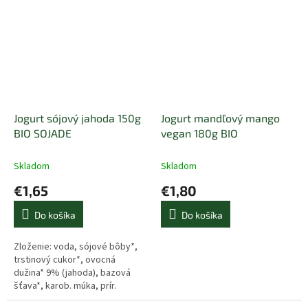
čučoriedková aróma,
zahusťovadlo...
Jogurt sójový jahoda 150g
Jogurt mandľový mango
BIO SOJADE
vegan 180g BIO
Skladom
Skladom
€1,65
€1,80
Do košíka
Do košíka
Zloženie: voda, sójové bôby*,
trstinový cukor*, ovocná
dužina* 9% (jahoda), bazová
šťava*, karob. múka, prír.
jahodová aróma, živé kultúry