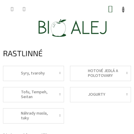
Prejsť
NÁKUP
na
obsah
KOŠÍK
RASTLINNÉ
HOTOVÉ JEDLÁ A
Syry, tvarohy
POLOTOVARY
Tofu, Tempeh,
JOGURTY
Seitan
Náhrady masla,
tuky