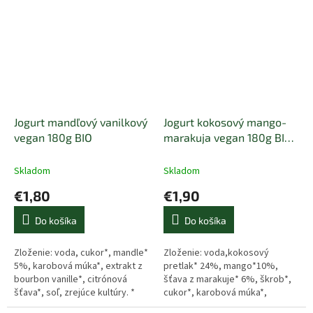
Bifidus a Lactobacillus
acidophilus,...
Jogurt mandľový vanilkový
Jogurt kokosový mango-
vegan 180g BIO
marakuja vegan 180g BIO
MY LOVE
Skladom
Skladom
€1,80
€1,90
Do košíka
Do košíka
Zloženie: voda, cukor*, mandle*
Zloženie: voda,kokosový
5%, karobová múka*, extrakt z
pretlak* 24%, mango*10%,
bourbon vanille*, citrónová
šťava z marakuje* 6%, škrob*,
šťava*, soľ, zrejúce kultúry. *
cukor*, karobová múka*,
=BIO
citrónová šťava*, soľ,