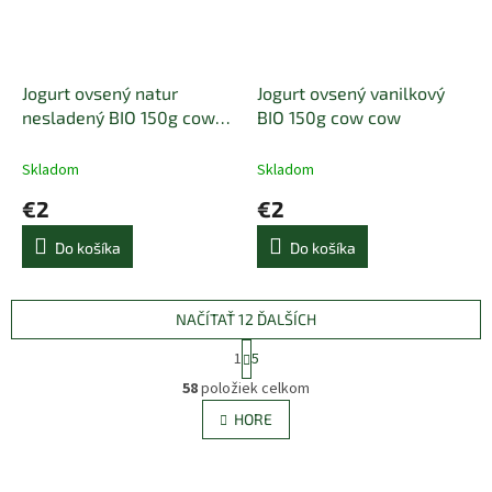
Jogurt ovsený natur
Jogurt ovsený vanilkový
nesladený BIO 150g cow
BIO 150g cow cow
cow
Skladom
Skladom
€2
€2
Do košíka
Do košíka
NAČÍTAŤ 12 ĎALŠÍCH
S
1
5
t
O
r
58
položiek celkom
v
á
l
HORE
n
á
k
d
o
v
a