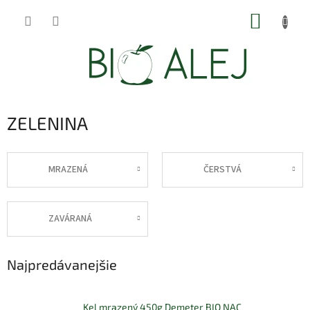
Prejsť
NÁKUP
na
obsah
KOŠÍK
ZELENINA
MRAZENÁ
ČERSTVÁ
ZAVÁRANÁ
Najpredávanejšie
Kel mrazený 450g Demeter BIO NAC