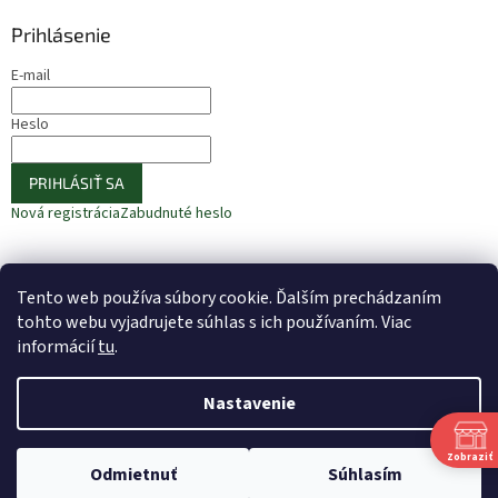
Prihlásenie
E-mail
Heslo
PRIHLÁSIŤ SA
Nová registrácia
Zabudnuté heslo
Tento web používa súbory cookie. Ďalším prechádzaním
⚠️ UPOZORNENIE – Fazuľa biela
🎁 ODOBERAJTE NOVINKY −10 %
tohto webu vyjadrujete súhlas s ich používaním. Viac
informácií
tu
.
Nastavenie
Vytvoril Shoptet
Zobraziť
Odmietnuť
Súhlasím
Copyright 2026
Bio Alej
. Všetky práva vyhradené.