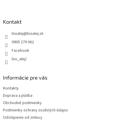
Z
á
p
ä
Kontakt
t
bioalej
@
bioalej.sk
i
e
0905 279 062
Facebook
bio_alej/
Informácie pre vás
Kontakty
Doprava a platba
Obchodné podmienky
Podmienky ochrany osobných údajov
Odstúpenie od zmluvy