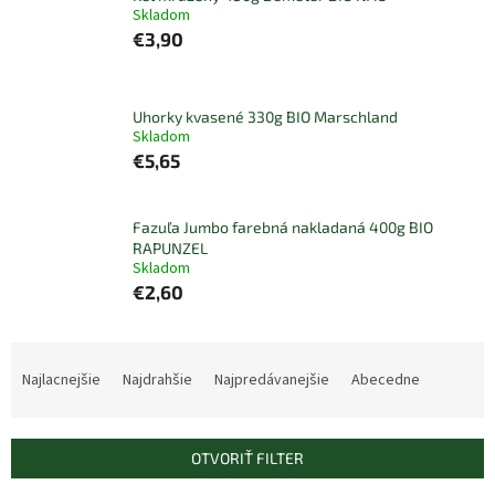
Skladom
€3,90
Uhorky kvasené 330g BIO Marschland
Skladom
€5,65
Fazuľa Jumbo farebná nakladaná 400g BIO
RAPUNZEL
Skladom
€2,60
R
a
Najlacnejšie
Najdrahšie
Najpredávanejšie
Abecedne
d
e
n
OTVORIŤ FILTER
i