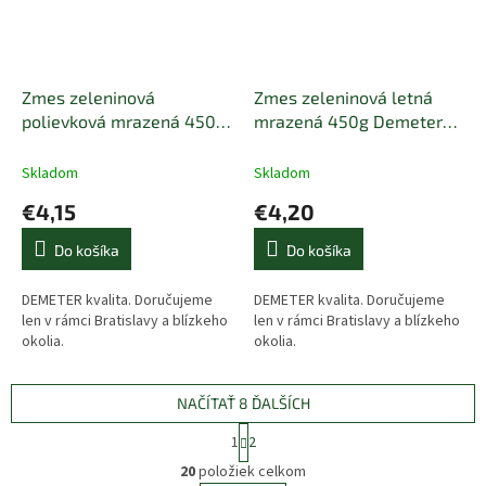
Zmes zeleninová
Zmes zeleninová letná
polievková mrazená 450g
mrazená 450g Demeter
Demeter BIO NAC
BIO NAC
Skladom
Skladom
€4,15
€4,20
Do košíka
Do košíka
DEMETER kvalita. Doručujeme
DEMETER kvalita. Doručujeme
len v rámci Bratislavy a blízkeho
len v rámci Bratislavy a blízkeho
okolia.
okolia.
NAČÍTAŤ 8 ĎALŠÍCH
S
1
2
t
O
r
20
položiek celkom
v