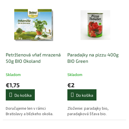
e
V
p
ý
r
p
o
i
d
s
u
p
k
r
t
o
o
d
Petržlenová vňať mrazená
Paradajky na pizzu 400g
v
u
50g BIO Okoland
BIO Green
k
t
Skladom
Skladom
o
€1,75
€2
v
Do košíka
Do košíka
Doručujeme len v rámci
Zloženie: paradajky bio,
Bratislavy a blízkeho okolia.
paradajková šťava bio.