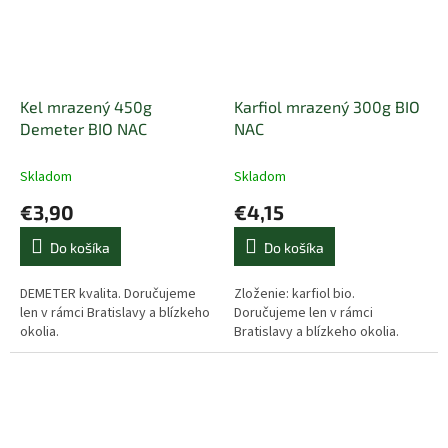
Kel mrazený 450g
Karfiol mrazený 300g BIO
Demeter BIO NAC
NAC
Skladom
Skladom
€3,90
€4,15
Do košíka
Do košíka
DEMETER kvalita. Doručujeme
Zloženie: karfiol bio.
len v rámci Bratislavy a blízkeho
Doručujeme len v rámci
okolia.
Bratislavy a blízkeho okolia.