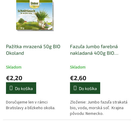
Pažítka mrazená 50g BIO
Fazuľa Jumbo farebná
Okoland
nakladaná 400g BIO
RAPUNZEL
Skladom
Skladom
€2,20
€2,60
Do košíka
Do košíka
Doručujeme len v rámci
Zloženie: Jumbo fazuľa strakatá
Bratislavy a blízkeho okolia.
bio, voda, morská soľ. Krajina
pôvodu: Nemecko.