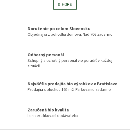
á
l
HORE
n
á
k
d
o
v
a
a
c
Doručenie po celom Slovensku
n
i
Objednaj si z pohodlia domova. Nad 70€ zadarmo
i
e
e
p
r
v
Odborný personál
k
Schopný a ochotný personál vie poradiť v každej
y
situácii
v
ý
p
Najväčšia predajňa bio výrobkov v Bratislave
i
Predajňa s plochou 165 m2. Parkovanie zadarmo
s
u
Zaručená bio kvalita
Len certifikovaní dodávatelia