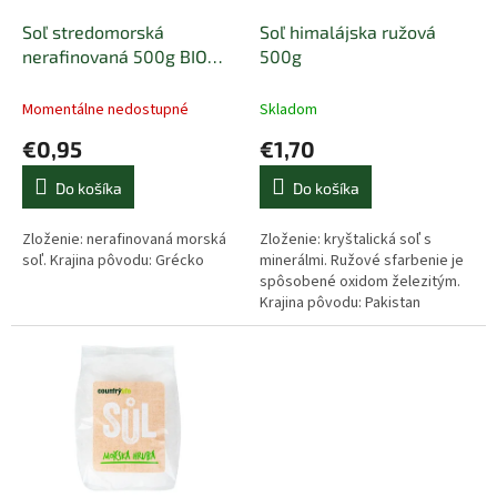
o
o
d
Soľ stredomorská
Soľ himalájska ružová
v
u
nerafinovaná 500g BIO
500g
k
NEBIO
t
Momentálne nedostupné
Skladom
o
€0,95
€1,70
v
Do košíka
Do košíka
Zloženie: nerafinovaná morská
Zloženie: kryštalická soľ s
soľ. Krajina pôvodu: Grécko
minerálmi. Ružové sfarbenie je
spôsobené oxidom železitým.
Krajina pôvodu: Pakistan