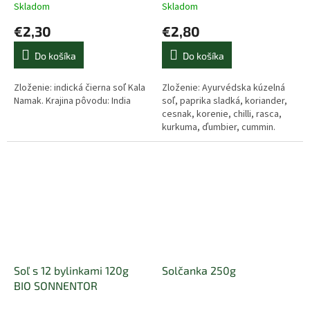
Skladom
Skladom
€2,30
€2,80
Do košíka
Do košíka
Zloženie: indická čierna soľ Kala
Zloženie: Ayurvédska kúzelná
Namak. Krajina pôvodu: India
soľ, paprika sladká, koriander,
cesnak, korenie, chilli, rasca,
kurkuma, ďumbier, cummin.
Krajina pôvodu:Rakúsko
Soľ s 12 bylinkami 120g
Solčanka 250g
BIO SONNENTOR