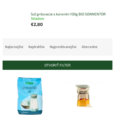
Soľ grilovacia s korením 100g BIO SONNENTOR
Skladom
€2,80
R
a
Najlacnejšie
Najdrahšie
Najpredávanejšie
Abecedne
d
e
n
OTVORIŤ FILTER
i
e
V
p
ý
r
p
o
i
d
s
u
p
k
r
t