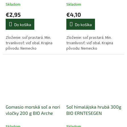
Skladom
Skladom
€2,95
€4,10
Do košíka
Do košíka
Zloženie: soľ prastará. Min.
Zloženie: soľ prastará. Min.
trvanlivosť: viď obal. Krajina
trvanlivosť: viď obal. Krajina
pôvodu: Nemecko
pôvodu: Nemecko
Gomasio morská soľ a nori
Soľ himalájska hrubá 300g
vločky 200 g BIO Arche
BIO ERNTESEGEN
Skladom
Skladom