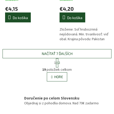
€4,15
€4,20
Do košíka
Do košíka
Zloženie: Soľ hrubozrnná
nejódovaná. Min. trvanlivosť: viď
obal. Krajina pôvodu: Pakistan
NAČÍTAŤ 7 ĎALŠÍCH
S
1
2
t
O
r
19
položiek celkom
v
á
l
HORE
n
á
k
d
o
v
a
a
c
Doručenie po celom Slovensku
n
i
Objednaj si z pohodlia domova. Nad 70€ zadarmo
i
e
e
p