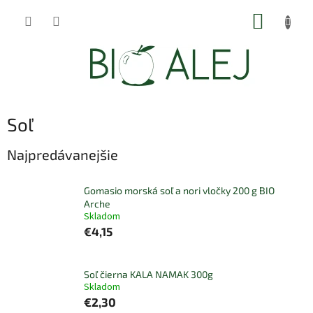
Prejsť
NÁKUP
na
obsah
KOŠÍK
Soľ
Najpredávanejšie
Gomasio morská soľ a nori vločky 200 g BIO
Arche
Skladom
€4,15
Soľ čierna KALA NAMAK 300g
Skladom
€2,30