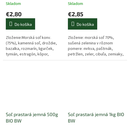
Skladom
Skladom
€2,80
€2,85
Do košíka
Do košíka
Zloženie:Morská soľ konv.
Zloženie: morská soľ 70%,
(75%), kamenná soľ, droždie,
sušená zelenina v rôznom
bazalka, rozmarín, ligurček,
pomere: mrkva, paštrnák,
tymián, estragón, kôpor,
petržlen, zeler, cibuľa, zemiaky,
pamajorán, medovka, rasca,
kukuričný škrob, sacharóza,
fenikel, aníz. Krajina pôvodu:
bylinky: pamajorán, ligurček,...
Rakúsko
Soľ prastará jemná 500g
Soľ prastará jemná 1kg BIO
BIO BW
BW