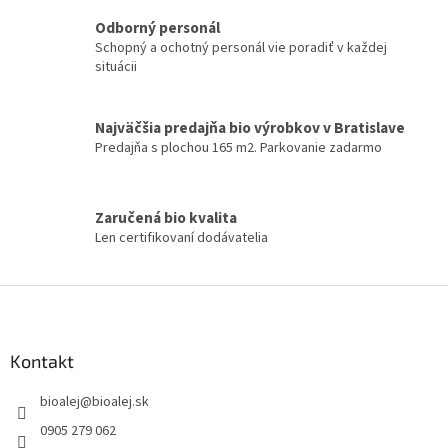
r
v
Odborný personál
k
Schopný a ochotný personál vie poradiť v každej
y
situácii
v
ý
p
Najväčšia predajňa bio výrobkov v Bratislave
i
Predajňa s plochou 165 m2. Parkovanie zadarmo
s
u
Zaručená bio kvalita
Len certifikovaní dodávatelia
Z
á
p
ä
Kontakt
t
bioalej
@
bioalej.sk
i
e
0905 279 062