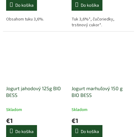
Do košíka
Do košíka
Obsahom tuku 3,6%.
Tuk 3,6%*, čučoriedky,
trstinový cukor*.
Jogurt jahodový 125g BIO
Jogurt marhuľový 150 g
BESS
BIO BESS
Skladom
Skladom
€1
€1
Do košíka
Do košíka