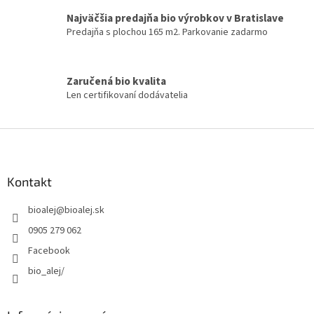
p
Najväčšia predajňa bio výrobkov v Bratislave
i
Predajňa s plochou 165 m2. Parkovanie zadarmo
s
u
Zaručená bio kvalita
Len certifikovaní dodávatelia
Z
á
p
ä
Kontakt
t
bioalej
@
bioalej.sk
i
e
0905 279 062
Facebook
bio_alej/