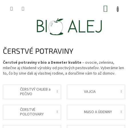
Prejsť
NÁKUP
na
obsah
KOŠÍK
ČERSTVÉ POTRAVINY
Čerstvé potraviny v bio a Demeter kvalite
– ovocie, zelenina,
mliečne aj chladené výrobky od poctivých pestovateľov. Vyberáme len
to, čo by sme dali aj vlastnej rodine, a doručíme vám to až domov.
ČERSTVÝ CHLIEB a
VAJCIA
PEČIVO
ČERSTVÉ
MäSO A ÚDENINY
POLOTOVARY