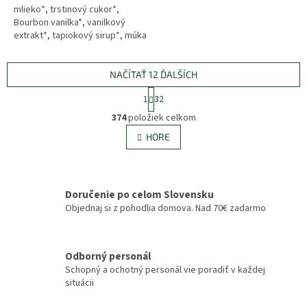
mlieko*, trstinový cukor*,
Bourbon vanilka*, vanilkový
extrakt*, tapiokový sirup*, múka
zo svätojánskeho chlebíka*,
citrónová šťava*, enzým...
NAČÍTAŤ 12 ĎALŠÍCH
S
1
32
t
O
r
374
položiek celkom
v
á
l
HORE
n
á
k
d
o
v
a
a
c
Doručenie po celom Slovensku
n
i
Objednaj si z pohodlia domova. Nad 70€ zadarmo
i
e
e
p
r
v
Odborný personál
k
Schopný a ochotný personál vie poradiť v každej
y
situácii
v
ý