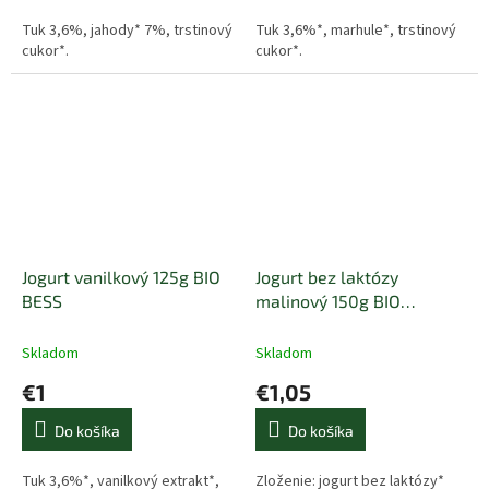
Tuk 3,6%, jahody* 7%, trstinový
Tuk 3,6%*, marhule*, trstinový
cukor*.
cukor*.
Jogurt vanilkový 125g BIO
Jogurt bez laktózy
BESS
malinový 150g BIO
BERCHTESGADENER LAND
Skladom
Skladom
€1
€1,05
Do košíka
Do košíka
Tuk 3,6%*, vanilkový extrakt*,
Zloženie: jogurt bez laktózy*