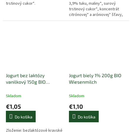
trstinový cukor*.
3,9% tuku, maliny*, surový
trstinový cukor*, koncentrát
citrónovej* a aróniovej* šťavy,
tapiokový škrob*, karobová
múka*, enzým laktáza. *=BIO
Jogurt bez laktózy
Jogurt biely 1% 200g BIO
vanilkový 150g BIO
Wiesenmilch
BERCHTESGADENER LAND
Skladom
Skladom
€1,05
€1,10
Do košíka
Do košíka
Zloženie: bezlaktózové kravské