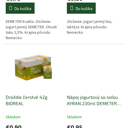
Do košíka
Do košíka
DEMETER kvalita. Zloženie:
Zloženie: jogurt jemný bio,
jogurt jemný DEMETER. Obsah
laktáza. Krajina pôvodu:
tuku 3,5%. Krajina pôvodu:
Nemecko
Nemecko
Droždie čerstvé 42g
Nápoj jogurtový so soľou
BIOREAL
AYRAN 230ml DEMETER
SCHROZBERGER
Skladom
Skladom
€0,90
€0,95