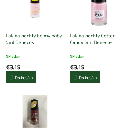
i
d
s
u
p
k
r
t
o
o
d
Lak na nechty be my baby
Lak na nechty Cotton
v
u
5ml Benecos
Candy 5ml Benecos
k
t
Skladom
Skladom
o
€3,15
€3,15
v
Do košíka
Do košíka