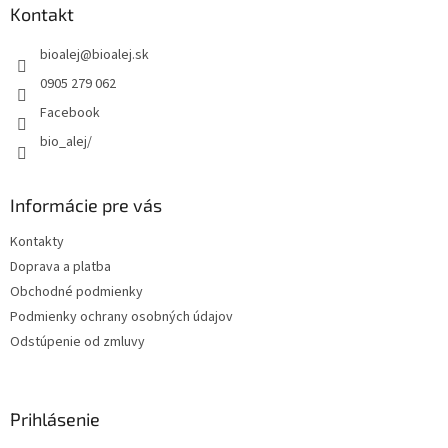
ä
Kontakt
t
bioalej
@
bioalej.sk
i
e
0905 279 062
Facebook
bio_alej/
Informácie pre vás
Kontakty
Doprava a platba
Obchodné podmienky
Podmienky ochrany osobných údajov
Odstúpenie od zmluvy
Prihlásenie