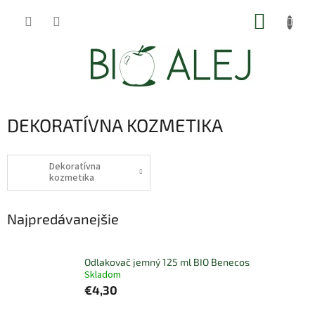
Prejsť
NÁKUP
na
obsah
KOŠÍK
DEKORATÍVNA KOZMETIKA
Dekoratívna
kozmetika
Najpredávanejšie
Odlakovač jemný 125 ml BIO Benecos
Skladom
€4,30