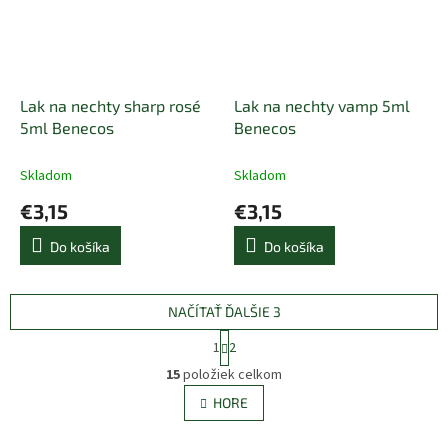
Lak na nechty sharp rosé
Lak na nechty vamp 5ml
5ml Benecos
Benecos
Skladom
Skladom
€3,15
€3,15
Do košíka
Do košíka
NAČÍTAŤ ĎALŠIE 3
S
1
2
t
O
r
15
položiek celkom
v
á
l
HORE
n
á
k
d
o