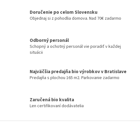
v
a
a
c
Doručenie po celom Slovensku
n
i
Objednaj si z pohodlia domova. Nad 70€ zadarmo
i
e
e
p
r
v
Odborný personál
k
Schopný a ochotný personál vie poradiť v každej
y
situácii
v
ý
p
Najväčšia predajňa bio výrobkov v Bratislave
i
Predajňa s plochou 165 m2. Parkovanie zadarmo
s
u
Zaručená bio kvalita
Len certifikovaní dodávatelia
Z
á
p