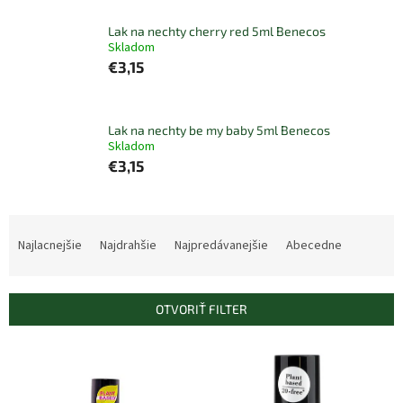
Lak na nechty cherry red 5ml Benecos
Skladom
€3,15
Lak na nechty be my baby 5ml Benecos
Skladom
€3,15
R
a
Najlacnejšie
Najdrahšie
Najpredávanejšie
Abecedne
d
e
n
OTVORIŤ FILTER
i
e
V
p
ý
r
p
o