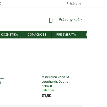
ODMIENKY OCHRANY OSOBNÝCH ÚDAJOV
ODSTÚPENIE OD ZMLUVY
Prihlásenie
NÁKUPNÝ
Prázdny košík
KOŠÍK
KOZMETIKA
DOMÁCNOSŤ
PRE ZVIERATÁ
SEMIENKA NA S
Minerálna voda St.
lna
Leonhards Quelle
l
tichá 1l
Skladom
€1,50