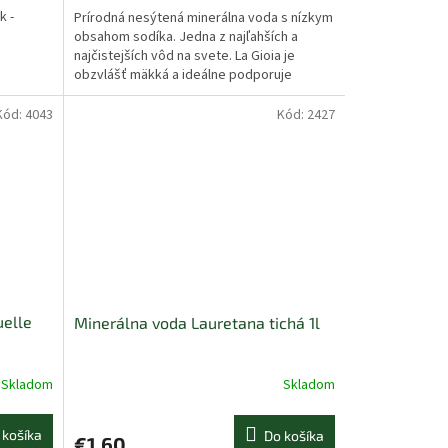
k -
Prírodná nesýtená minerálna voda s nízkym
obsahom sodíka. Jedna z najľahších a
najčistejších vôd na svete. La Gioia je
obzvlášť mäkká a ideálne podporuje
metabolizmus. Krajina...
Kód:
4043
Kód:
2427
uelle
Minerálna voda Lauretana tichá 1l
Skladom
Skladom
 košíka
Do košíka
€1,60