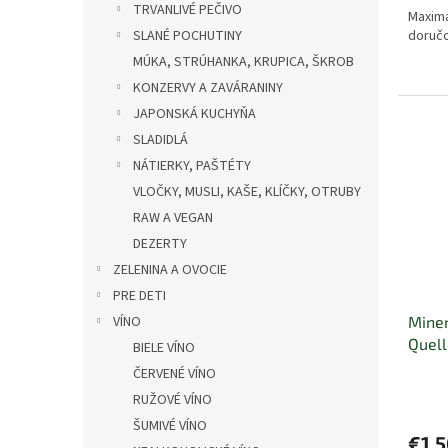
TRVANLIVÉ PEČIVO
Maximá
doručo
SLANÉ POCHUTINY
MÚKA, STRÚHANKA, KRUPICA, ŠKROB
KONZERVY A ZAVÁRANINY
JAPONSKÁ KUCHYŇA
SLADIDLÁ
NÁTIERKY, PAŠTÉTY
VLOČKY, MUSLI, KAŠE, KLÍČKY, OTRUBY
RAW A VEGAN
DEZERTY
ZELENINA A OVOCIE
PRE DETI
VÍNO
Miner
Quell
BIELE VÍNO
ČERVENÉ VÍNO
RUŽOVÉ VÍNO
ŠUMIVÉ VÍNO
€1,