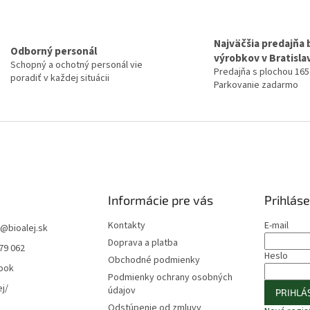
Najväčšia predajňa 
Odborný personál
výrobkov v Bratisla
Schopný a ochotný personál vie
Predajňa s plochou 165
poradiť v každej situácii
Parkovanie zadarmo
Informácie pre vás
Prihláse
Kontakty
E-mail
@
bioalej.sk
Doprava a platba
79 062
Heslo
Obchodné podmienky
ook
Podmienky ochrany osobných
ej/
údajov
PRIHLÁS
Odstúpenie od zmluvy