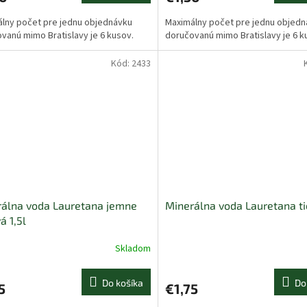
lny počet pre jednu objednávku
Maximálny počet pre jednu objed
vanú mimo Bratislavy je 6 kusov.
doručovanú mimo Bratislavy je 6 k
Kód:
2433
álna voda Lauretana jemne
Minerálna voda Lauretana ti
á 1,5l
Skladom
Do košíka
Do
5
€1,75