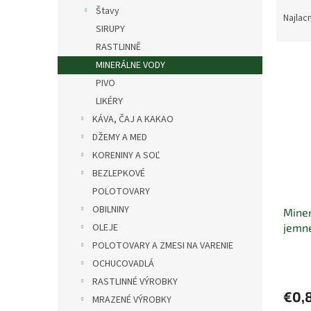
R
Štavy
a
Najlac
SIRUPY
d
e
RASTLINNĚ
V
n
MINERÁLNE VODY
ý
i
PIVO
p
e
LIKÉRY
i
p
KÁVA, ČAJ A KAKAO
s
r
p
DŽEMY A MED
o
r
d
KORENINY A SOĽ
o
u
BEZLEPKOVÉ
d
k
POLOTOVARY
u
t
OBILNINY
Miner
k
o
jemne
OLEJE
t
v
o
POLOTOVARY A ZMESI NA VARENIE
v
OCHUCOVADLÁ
RASTLINNÉ VÝROBKY
€0,
MRAZENÉ VÝROBKY