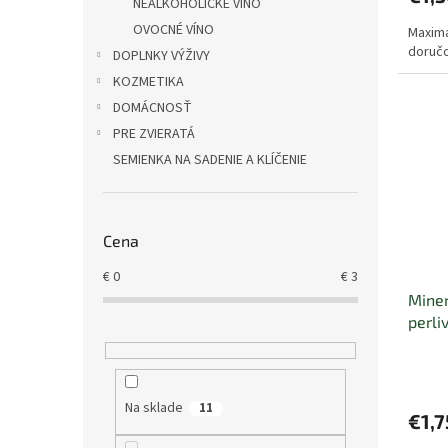
NEALKOHOLICKÉ VÍNO
OVOCNÉ VÍNO
Maximá
doručo
DOPLNKY VÝŽIVY
KOZMETIKA
DOMÁCNOSŤ
PRE ZVIERATÁ
SEMIENKA NA SADENIE A KLÍČENIE
Cena
€
0
€
3
Miner
perliv
Na sklade
11
€1,7