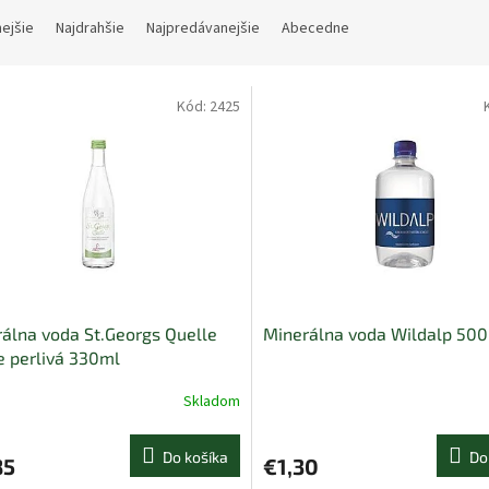
nejšie
Najdrahšie
Najpredávanejšie
Abecedne
Kód:
2425
álna voda St.Georgs Quelle
Minerálna voda Wildalp 50
 perlivá 330ml
Skladom
Do košíka
Do
85
€1,30