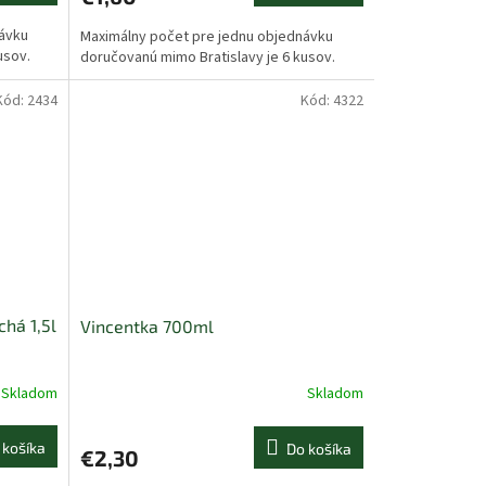
návku
Maximálny počet pre jednu objednávku
usov.
doručovanú mimo Bratislavy je 6 kusov.
Kód:
2434
Kód:
4322
chá 1,5l
Vincentka 700ml
Skladom
Skladom
 košíka
Do košíka
€2,30