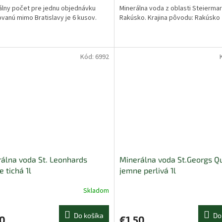
lny počet pre jednu objednávku
Minerálna voda z oblasti Steiermar
vanú mimo Bratislavy je 6 kusov.
Rakúsko. Krajina pôvodu: Rakúsko
Kód:
6992
álna voda St. Leonhards
Minerálna voda St.Georgs Q
e tichá 1l
jemne perlivá 1l
Skladom
Do košíka
Do
50
€1,50