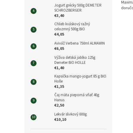
Maximá
Jogurt grécky 500g DEMETER
doručo
SCHROZBERGER
€3,40
Chlieb kváskový ražný
celozrnný 500g BIO
€4,05
Aviváž Verbena 750ml ALMAWIN
€6,05
Výživa detská jablko 125g
Demeter BIO HOLLE
€1,40
Kapsička mango-jogurt 85 g BIO
Holle
€1,35
Čaj mäta pieporná vňať 40g
Hanus
€2,50
Lekvár slivkový 600g
€10,10