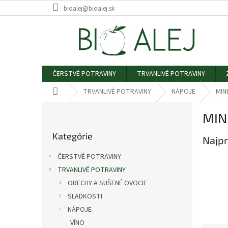
Prejsť
bioalej@bioalej.sk
na
obsah
ČERSTVÉ POTRAVINY
TRVANLIVÉ POTRAVINY
Domov
TRVANLIVÉ POTRAVINY
NÁPOJE
MIN
B
MIN
o
Preskočiť
č
Kategórie
kategórie
Najpr
n
ý
ČERSTVÉ POTRAVINY
p
TRVANLIVÉ POTRAVINY
a
ORECHY A SUŠENÉ OVOCIE
n
e
SLADKOSTI
l
NÁPOJE
VÍNO