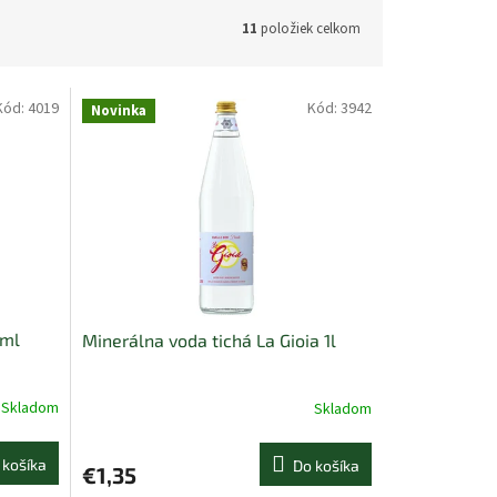
11
položiek celkom
Kód:
4019
Kód:
3942
Novinka
0ml
Minerálna voda tichá La Gioia 1l
Skladom
Skladom
 košíka
Do košíka
€1,35