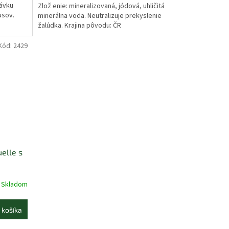
návku
Zlož enie: mineralizovaná, jódová, uhličitá
usov.
minerálna voda. Neutralizuje prekyslenie
žalúdka. Krajina pôvodu: ČR
Kód:
2429
elle s
Skladom
 košíka