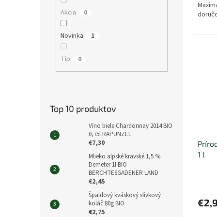
Maximá
Akcia
0
doručo
Novinka
1
Tip
0
Top 10 produktov
Víno biele Chardonnay 2014 BIO
0,75l RAPUNZEL
€7,30
Príro
1 l
Mlieko alpské kravské 1,5 %
Demeter 1l BIO
BERCHTESGADENER LAND
€2,45
Špaldový kváskový slivkový
€2,
koláč 80g BIO
€2,75