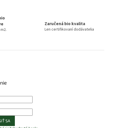
bio
Zaručená bio kvalita
ve
Len certifikovaní dodávatelia
 m2.
nie
IŤ SA