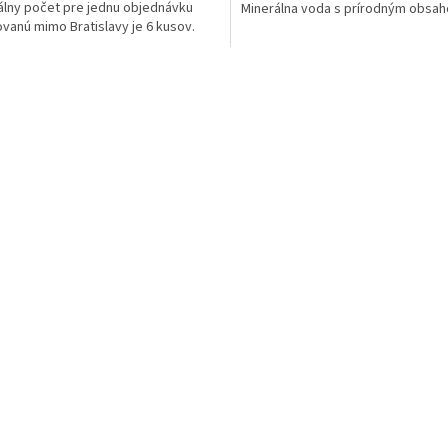
lny počet pre jednu objednávku
Minerálna voda s prírodným obsa
vanú mimo Bratislavy je 6 kusov.
O
v
l
á
d
a
c
i
e
p
r
v
k
y
v
ý
p
i
s
u