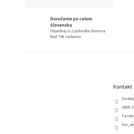
Doručenie po celom
Slovensku
Objednaj si z pohodlia domova.
Nad 70€ zadarmo
Z
á
p
ä
t
Kontakt
i
e
bioalej
0905 2
Faceb
bio_al