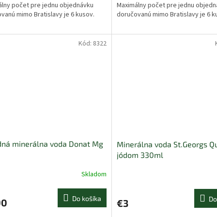
lny počet pre jednu objednávku
Maximálny počet pre jednu objed
vanú mimo Bratislavy je 6 kusov.
doručovanú mimo Bratislavy je 6 k
Kód:
8322
dná minerálna voda Donat Mg
Minerálna voda St.Georgs Qu
jódom 330ml
Skladom
Do košíka
Do
90
€3