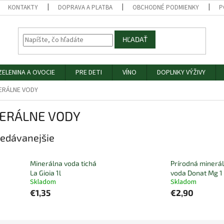
KONTAKTY
DOPRAVA A PLATBA
OBCHODNÉ PODMIENKY
P
HĽADAŤ
ZELENINA A OVOCIE
PRE DETI
VÍNO
DOPLNKY VÝŽIVY
ERÁLNE VODY
ERÁLNE VODY
edávanejšie
Minerálna voda tichá
Prírodná minerá
La Gioia 1l
voda Donat Mg 1 
Skladom
Skladom
€1,35
€2,90