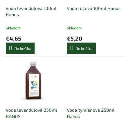
o
o
d
Voda levanduľová 100ml
Voda ružová 100ml Hanus
v
u
Hanus
k
t
Skladom
Skladom
o
€4,65
€5,20
v
Do košíka
Do košíka
Voda levanduľová 250ml
Voda tymiánová 250ml
HANUS
Hanus