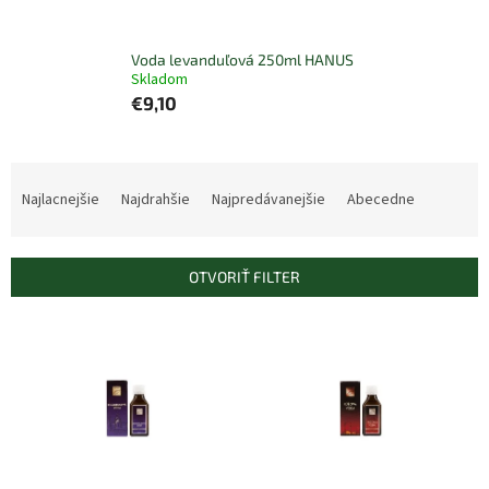
Voda levanduľová 250ml HANUS
Skladom
€9,10
R
a
Najlacnejšie
Najdrahšie
Najpredávanejšie
Abecedne
d
e
n
OTVORIŤ FILTER
i
e
V
p
ý
r
p
o
i
d
s
u
p
k
r
t