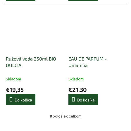
Ružová voda 250ml BIO
EAU DE PARFUM -
DULCIA
Omamná
Skladom
Skladom
€19,35
€21,30
Do košíka
Do košíka
8
položiek celkom
O
v
l