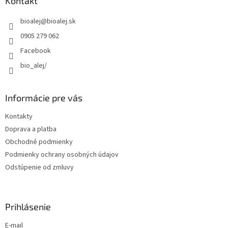
ä
Kontakt
t
bioalej
@
bioalej.sk
i
e
0905 279 062
Facebook
bio_alej/
Informácie pre vás
Kontakty
Doprava a platba
Obchodné podmienky
Podmienky ochrany osobných údajov
Odstúpenie od zmluvy
Prihlásenie
E-mail