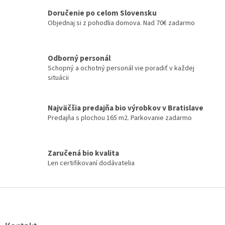
á
Doručenie po celom Slovensku
d
Objednaj si z pohodlia domova. Nad 70€ zadarmo
a
c
i
e
Odborný personál
p
Schopný a ochotný personál vie poradiť v každej
r
situácii
v
k
y
Najväčšia predajňa bio výrobkov v Bratislave
v
Predajňa s plochou 165 m2. Parkovanie zadarmo
ý
p
i
s
Zaručená bio kvalita
u
Len certifikovaní dodávatelia
Z
á
p