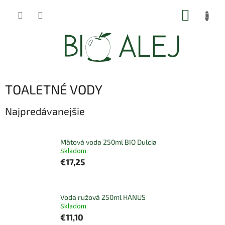
Prejsť
NÁKUP
na
obsah
KOŠÍK
TOALETNÉ VODY
Najpredávanejšie
Mätová voda 250ml BIO Dulcia
Skladom
€17,25
Voda ružová 250ml HANUS
Skladom
€11,10