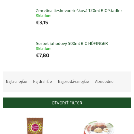
Zmrzlina lieskovooriešková 120ml BIO Stadler
Skladom
€3,15
Sorbet jahodový 500ml BIO HÖFINGER
Skladom
€7,80
R
a
Najlacnejšie
Najdrahšie
Najpredávanejšie
Abecedne
d
e
n
OTVORIŤ FILTER
i
e
V
p
ý
r
p
o