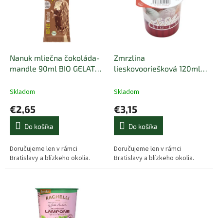
i
d
s
u
p
k
r
t
o
o
d
Nanuk mliečna čokoláda-
Zmrzlina
v
u
mandle 90ml BIO GELATO
lieskovooriešková 120ml
k
CLASICCO
BIO Stadler
t
Skladom
Skladom
o
€2,65
€3,15
v
Do košíka
Do košíka
Doručujeme len v rámci
Doručujeme len v rámci
Bratislavy a blízkeho okolia.
Bratislavy a blízkeho okolia.