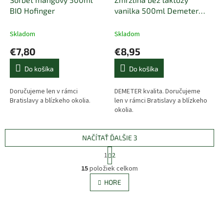
BIO Hofinger
vanilka 500ml Demeter
BIO RACH
Skladom
Skladom
€7,80
€8,95
Do košíka
Do košíka
Doručujeme len v rámci
DEMETER kvalita. Doručujeme
Bratislavy a blízkeho okolia.
len v rámci Bratislavy a blízkeho
okolia.
NAČÍTAŤ ĎALŠIE 3
S
1
2
t
O
r
15
položiek celkom
v
á
l
HORE
n
á
k
d
o
v
a
a