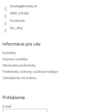
t
bioalej
@
bioalej.sk
i
e
0905 279 062
Facebook
bio_alej/
Informácie pre vás
Kontakty
Doprava a platba
Obchodné podmienky
Podmienky ochrany osobných údajov
Odstúpenie od zmluvy
Prihlásenie
E-mail