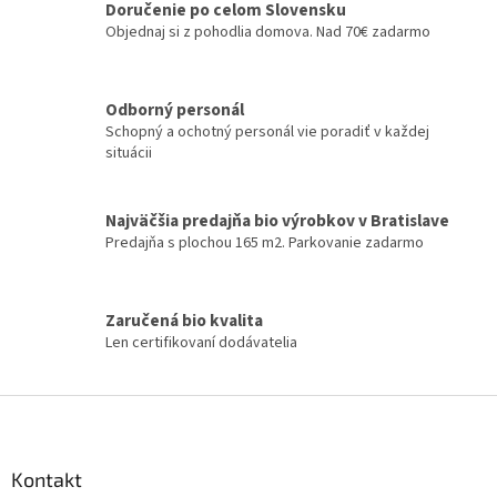
c
Doručenie po celom Slovensku
n
i
Objednaj si z pohodlia domova. Nad 70€ zadarmo
i
e
e
p
r
v
Odborný personál
k
Schopný a ochotný personál vie poradiť v každej
y
situácii
v
ý
p
Najväčšia predajňa bio výrobkov v Bratislave
i
Predajňa s plochou 165 m2. Parkovanie zadarmo
s
u
Zaručená bio kvalita
Len certifikovaní dodávatelia
Z
á
p
ä
Kontakt