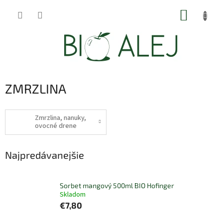
Prejsť
NÁKUP
na
obsah
KOŠÍK
ZMRZLINA
Zmrzlina, nanuky,
ovocné drene
Najpredávanejšie
Sorbet mangový 500ml BIO Hofinger
Skladom
€7,80