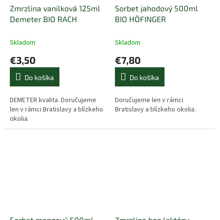
Zmrzlina vanilková 125ml
Sorbet jahodový 500ml
Demeter BIO RACH
BIO HÖFINGER
Skladom
Skladom
€3,50
€7,80
Do košíka
Do košíka
DEMETER kvalita. Doručujeme
Doručujeme len v rámci
len v rámci Bratislavy a blízkeho
Bratislavy a blízkeho okolia.
okolia.
Sorbet mangový 500ml
Zmrzlina bez laktózy