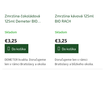
Zmrzlina čokoládová
Zmrzlina kávová 125ml
125ml Demeter BIO
BIO RACH
RACHELLI
Skladom
Skladom
€3,25
€3,25
Do košíka
Do košíka
DEMETER kvalita. Doručujeme
Doručujeme len v rámci
len v rámci Bratislavy a okolia
Bratislavy a blízkeho okolia.