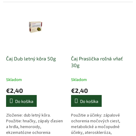
Čaj Dub letný kôra 50g
Čaj Praslička roľná vňať
30g
Skladom
Skladom
€2,40
€2,40
Do košíka
Do košíka
Zloženie: dub letný kôra.
Použitie a účinky: zápalové
Použitie: hnačky, zápaly ďasien
ochorenia močových ciest,
a hrdla, hemoroidy,
metabolické a močopudné
ekzematózne ochorenia
účinky, ateroskleróza,