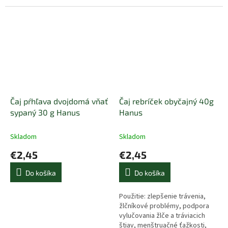
obličkách, močopudné a
dezinfekčné účinky bez
dráždenia...
Čaj pŕhľava dvojdomá vňať
Čaj rebríček obyčajný 40g
sypaný 30 g Hanus
Hanus
Skladom
Skladom
€2,45
€2,45
Do košíka
Do košíka
Použitie: zlepšenie trávenia,
žlčníkové problémy, podpora
vylučovania žlče a tráviacich
štiav, menštruačné ťažkosti,