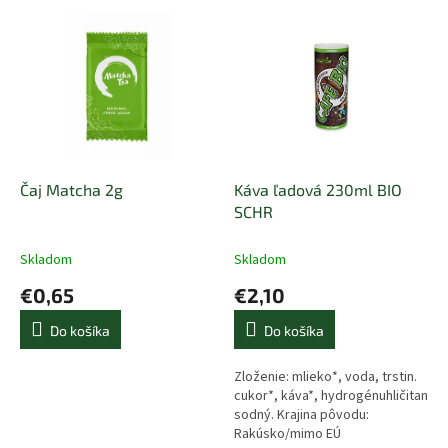
e
V
p
ý
r
p
o
i
d
s
u
p
k
r
t
o
o
d
Čaj Matcha 2g
Káva ľadová 230ml BIO
v
u
SCHR
k
t
Skladom
Skladom
o
€0,65
€2,10
v
Do košíka
Do košíka
Zloženie: mlieko*, voda, trstin.
cukor*, káva*, hydrogénuhličitan
sodný. Krajina pôvodu:
Rakúsko/mimo EÚ