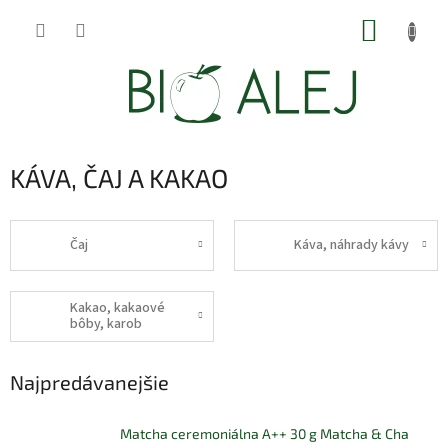
Prejsť
NÁKUP
na
obsah
KOŠÍK
KÁVA, ČAJ A KAKAO
Čaj
Káva, náhrady kávy
Kakao, kakaové
bôby, karob
Najpredávanejšie
Matcha ceremoniálna A++ 30 g Matcha & Cha