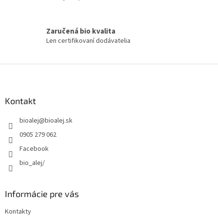
s
u
Zaručená bio kvalita
Len certifikovaní dodávatelia
Z
á
p
ä
Kontakt
t
bioalej
@
bioalej.sk
i
e
0905 279 062
Facebook
bio_alej/
Informácie pre vás
Kontakty