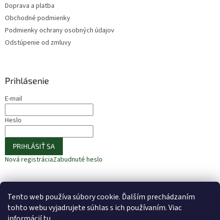
Doprava a platba
Obchodné podmienky
Podmienky ochrany osobných údajov
Odstúpenie od zmluvy
Prihlásenie
E-mail
Heslo
PRIHLÁSIŤ SA
Nová registrácia
Zabudnuté heslo
Tento web používa súbory cookie. Ďalším prechádzaním
⚠️ UPOZORNENIE – Fazuľa biela
🎁 ODOBERAJTE NOVINKY −10 %
tohto webu vyjadrujete súhlas s ich používaním. Viac
informácií
tu
.