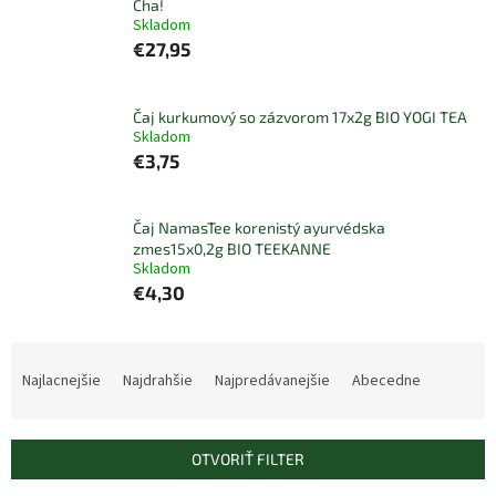
Cha!
Skladom
€27,95
Čaj kurkumový so zázvorom 17x2g BIO YOGI TEA
Skladom
€3,75
Čaj NamasTee korenistý ayurvédska
zmes15x0,2g BIO TEEKANNE
Skladom
€4,30
R
a
Najlacnejšie
Najdrahšie
Najpredávanejšie
Abecedne
d
e
n
OTVORIŤ FILTER
i