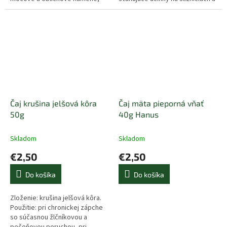
reuma, menštruačné problémy,
pokožke, zosilnenie maternice
pľúcne ochorenia, hojivé a
počas tehotenstva,...
protikrvácavé...
Čaj krušina jelšová kôra
Čaj mäta pieporná vňať
50g
40g Hanus
Skladom
Skladom
€2,50
€2,50
Do košíka
Do košíka
Zloženie: krušina jelšová kôra.
Použitie: pri chronickej zápche
so súčasnou žlčníkovou a