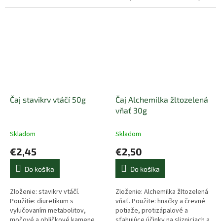
spazmolytické a močopudné
účinky, zápalové ochorenia
ústnej...
Čaj stavikrv vtáčí 50g
Čaj Alchemilka žltozelená
vňať 30g
Skladom
Skladom
€2,45
€2,50
Do košíka
Do košíka
Zloženie: stavikrv vtáčí.
Zloženie: Alchemilka žltozelená
Použitie: diuretikum s
vňať. Použite: hnačky a črevné
vylučovaním metabolitov,
potiaže, protizápalové a
močové a obličkové kamene,
sťahujúce účinky na slizniciach a