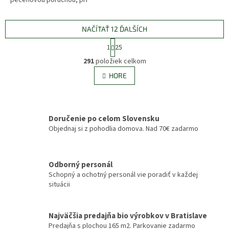
pečeňovou poruchou, pri
pomalej peristaltike hrubého
čreva. Krajina pôvodu:
Slovensko
NAČÍTAŤ 12 ĎALŠÍCH
S
1
25
t
O
r
291
položiek celkom
v
á
l
HORE
n
á
k
d
o
v
a
a
c
Doručenie po celom Slovensku
n
i
Objednaj si z pohodlia domova. Nad 70€ zadarmo
i
e
e
p
r
v
Odborný personál
k
Schopný a ochotný personál vie poradiť v každej
y
situácii
v
ý
p
Najväčšia predajňa bio výrobkov v Bratislave
i
Predajňa s plochou 165 m2. Parkovanie zadarmo