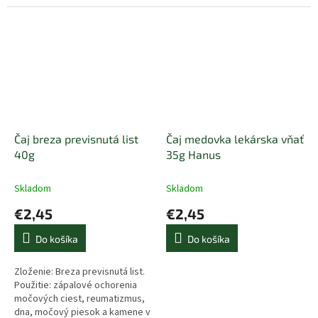
pokožky. Krajina pôvodu:
regeneračné pôsobenie pri
Slovensko
pľúcnych ochoreniach,
krvácajúce hemoroidy.
Čaj breza previsnutá list
Čaj medovka lekárska vňať
40g
35g Hanus
Skladom
Skladom
€2,45
€2,45
Do košíka
Do košíka
Zloženie: Breza previsnutá list.
Použitie: zápalové ochorenia
močových ciest, reumatizmus,
dna, močový piesok a kamene v