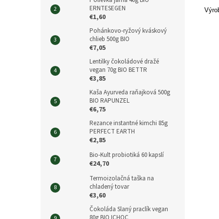
Polievka jarná 40g BIO
ERNTESEGEN
Výro
€1,60
Pohánkovo-ryžový kváskový
chlieb 500g BIO
€7,05
Lentilky čokoládové dražé
vegan 70g BIO BETTR
€3,85
Kaša Ayurveda raňajková 500g
BIO RAPUNZEL
€6,75
Rezance instantné kimchi 85g
PERFECT EARTH
€2,85
Bio-Kult probiotiká 60 kapslí
€24,70
Termoizolačná taška na
chladený tovar
€3,60
Čokoláda Slaný praclík vegan
80g BIO ICHOC