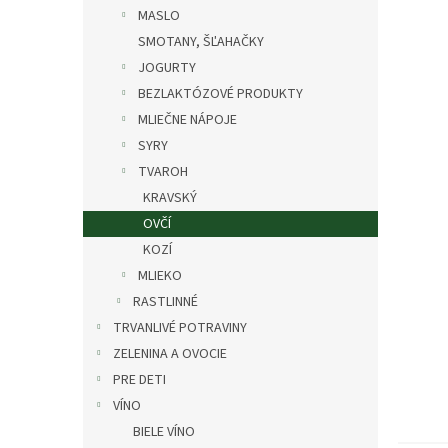
MASLO
SMOTANY, ŠĽAHAČKY
JOGURTY
BEZLAKTÓZOVÉ PRODUKTY
MLIEČNE NÁPOJE
SYRY
TVAROH
KRAVSKÝ
OVČÍ
KOZÍ
MLIEKO
RASTLINNÉ
TRVANLIVÉ POTRAVINY
ZELENINA A OVOCIE
PRE DETI
VÍNO
BIELE VÍNO