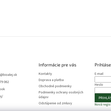
Informácie pre vás
Prihláse
Kontakty
E-mail
@
bioalej.sk
Doprava a platba
79 062
Heslo
Obchodné podmienky
ook
Podmienky ochrany osobných
ej/
údajov
PRIHLÁS
Odstúpenie od zmluvy
Nová regis