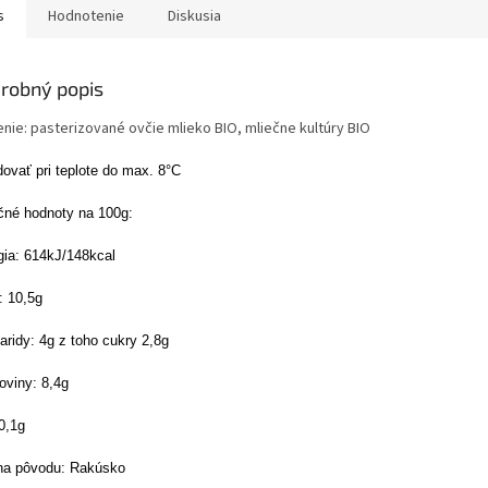
s
Hodnotenie
Diskusia
robný popis
enie: pasterizované ovčie mlieko BIO, mliečne kultúry BIO
ovať pri teplote do max. 8°C
ičné hodnoty na 100g:
gia: 614kJ/148kcal
: 10,5g
ridy: 4g z toho cukry 2,8g
oviny: 8,4g
0,1g
ina pôvodu: Rakúsko