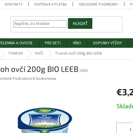
KONTAKTY
DOPRAVA A PLATBA
OBCHODNÉ PODMIENKY
P
HĽADAŤ
ZELENINA A OVOCIE
PRE DETI
VÍNO
DOPLNKY VÝŽIVY
TVAROH
OVČÍ
Tvaroh ovčí 200g BIO LEEB
roh ovčí 200g BIO LEEB
1920
né
notené
Podrobnosti hodnotenia
nie
€3,
u
Jednotk
Skla
cena:
iek.