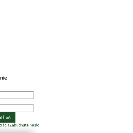
nie
IŤ SA
trácia
Zabudnuté heslo