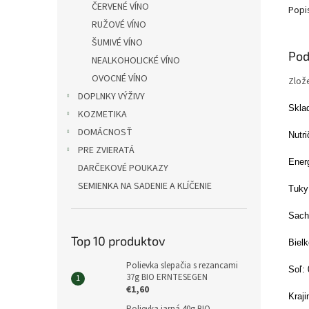
ČERVENÉ VÍNO
Popi
RUŽOVÉ VÍNO
ŠUMIVÉ VÍNO
Pod
NEALKOHOLICKÉ VÍNO
OVOCNÉ VÍNO
Zlož
DOPLNKY VÝŽIVY
Sklad
KOZMETIKA
DOMÁCNOSŤ
Nutr
PRE ZVIERATÁ
Ener
DARČEKOVÉ POUKAZY
SEMIENKA NA SADENIE A KLÍČENIE
Tuky
Sacha
Top 10 produktov
Bielk
Polievka slepačia s rezancami
Soľ: 
37g BIO ERNTESEGEN
€1,60
Kraj