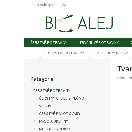
Prejsť
bioalej@bioalej.sk
na
obsah
ČERSTVÉ POTRAVINY
TRVANLIVÉ POTRAVINY
Domov
ČERSTVÉ POTRAVINY
MLIEČNE VÝROBKY
B
Tva
o
Preskočiť
č
Priemer
Neohod
Kategórie
kategórie
n
hodnote
ý
produkt
ČERSTVÉ POTRAVINY
p
je
ČERSTVÝ CHLIEB a PEČIVO
0,0
a
z
VAJCIA
n
5
e
ČERSTVÉ POLOTOVARY
hviezdič
l
MäSO A ÚDENINY
MLIEČNE VÝROBKY