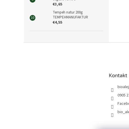
€3,65
Tempeh natur 200g
TEMPEHMANUFAKTUR
€4,55
Z
á
p
ä
t
Kontakt
i
e
bioalej
0905 2
Faceb
bio_al