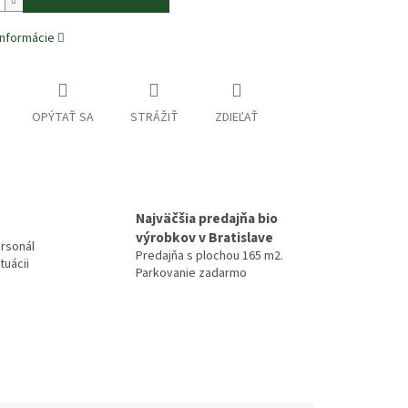
informácie
OPÝTAŤ SA
STRÁŽIŤ
ZDIEĽAŤ
Najväčšia predajňa bio
výrobkov v Bratislave
rsonál
Predajňa s plochou 165 m2.
tuácii
Parkovanie zadarmo