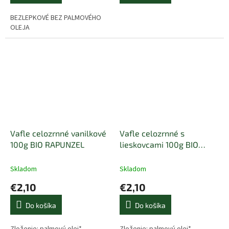
BEZLEPKOVÉ BEZ PALMOVÉHO
OLEJA
Vafle celozrnné vanilkové
Vafle celozrnné s
100g BIO RAPUNZEL
lieskovcami 100g BIO
RAPUNZEL
Skladom
Skladom
€2,10
€2,10
Do košíka
Do košíka
Zloženie: palmový olej*,
Zloženie: palmový olej*,