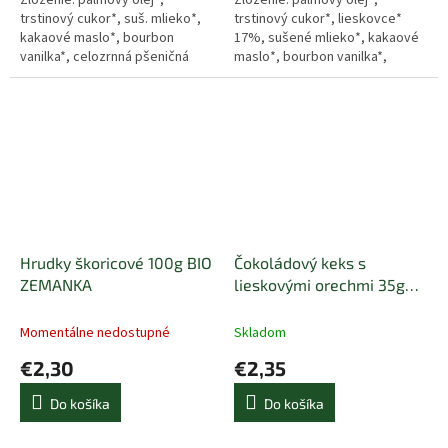
trstinový cukor*, suš. mlieko*,
trstinový cukor*, lieskovce*
kakaové maslo*, bourbon
17%, sušené mlieko*, kakaové
vanilka*, celozrnná pšeničná
maslo*, bourbon vanilka*,
múka*, slnečnicový olej*, sójový
celozrnná pšeničná múka*,
lecitín*, morská soľ, kypriaci...
slnečnicový olej*, sójový
lecitín*, morská...
Hrudky škoricové 100g BIO
Čokoládový keks s
ZEMANKA
lieskovými orechmi 35g
BIO ROSENGARTEN
Momentálne nedostupné
Skladom
€2,30
€2,35
Do košíka
Do košíka