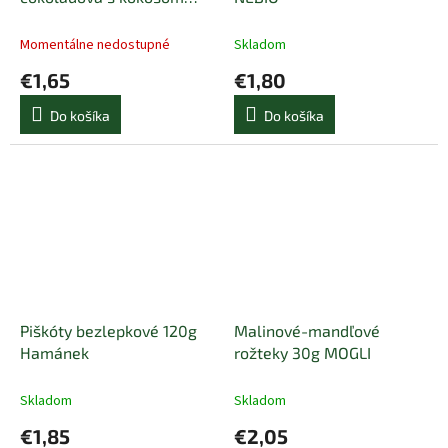
40g BIO ZEMANKA
Momentálne nedostupné
Skladom
€1,65
€1,80
Do košíka
Do košíka
Piškóty bezlepkové 120g
Malinové-mandľové
Hamánek
rožteky 30g MOGLI
Skladom
Skladom
€1,85
€2,05