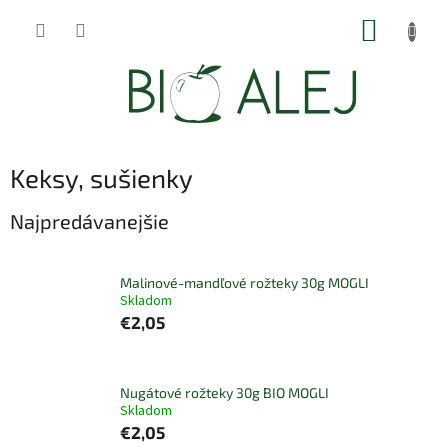
Prejsť
NÁKUP
na
obsah
KOŠÍK
Keksy, sušienky
Najpredávanejšie
Malinové-mandľové rožteky 30g MOGLI
Skladom
€2,05
Nugátové rožteky 30g BIO MOGLI
Skladom
€2,05