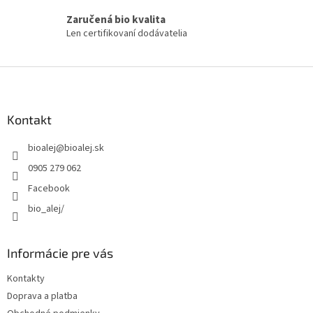
Zaručená bio kvalita
Len certifikovaní dodávatelia
Z
á
p
ä
Kontakt
t
bioalej
@
bioalej.sk
i
e
0905 279 062
Facebook
bio_alej/
Informácie pre vás
Kontakty
Doprava a platba