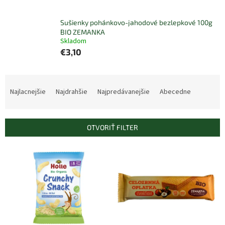
Sušienky pohánkovo-jahodové bezlepkové 100g
BIO ZEMANKA
Skladom
€3,10
R
a
Najlacnejšie
Najdrahšie
Najpredávanejšie
Abecedne
d
e
n
OTVORIŤ FILTER
i
e
V
p
ý
r
p
o
i
d
s
u
p
k
r
t