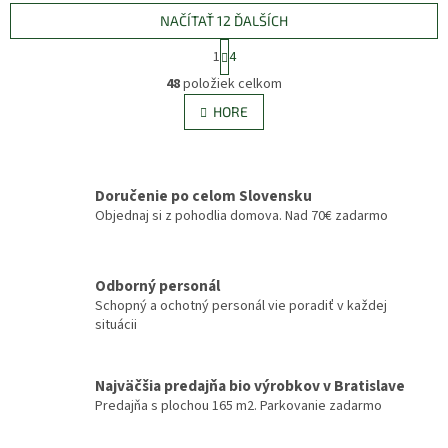
NAČÍTAŤ 12 ĎALŠÍCH
S
1
4
t
O
r
48
položiek celkom
v
á
l
HORE
n
á
k
d
o
v
a
a
c
Doručenie po celom Slovensku
n
i
Objednaj si z pohodlia domova. Nad 70€ zadarmo
i
e
e
p
r
v
Odborný personál
k
Schopný a ochotný personál vie poradiť v každej
y
situácii
v
ý
p
Najväčšia predajňa bio výrobkov v Bratislave
i
Predajňa s plochou 165 m2. Parkovanie zadarmo
s
u