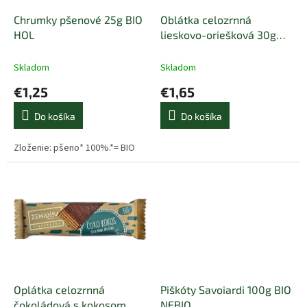
o
o
d
Chrumky pšenové 25g BIO
Oblátka celozrnná
v
u
HOL
lieskovo-oriešková 30g
k
BIO ZEMANKA
t
Skladom
Skladom
o
€1,25
€1,65
v
Do košíka
Do košíka
Zloženie: pšeno* 100%.*= BIO
Oplátka celozrnná
Piškóty Savoiardi 100g BIO
čokoládová s kokosom
NEBIO