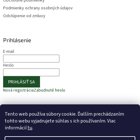
Obchodné podmienky
Podmienky ochrany osobných údajov
Odstúpenie od zmluvy
Prihlásenie
E-mail
Heslo
PRIHLÁSIŤ SA
Nová registrácia
Zabudnuté heslo
Tento web používa súbory cookie. Ďalším prechádzaním
⚠️ UPOZORNENIE – Fazuľa biela
🎁 ODOBERAJTE NOVINKY −10 %
tohto webu vyjadrujete súhlas s ich používaním. Viac
informácií
tu
.