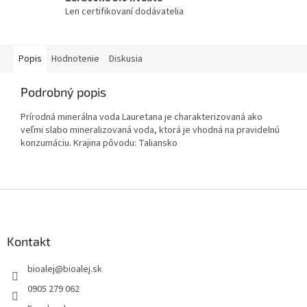
Len certifikovaní dodávatelia
Popis
Hodnotenie
Diskusia
Podrobný popis
Prírodná minerálna voda Lauretana je charakterizovaná ako
veľmi slabo mineralizovaná voda, ktorá je vhodná na pravidelnú
konzumáciu. Krajina pôvodu: Taliansko
Z
á
p
ä
Kontakt
t
bioalej
@
bioalej.sk
i
e
0905 279 062