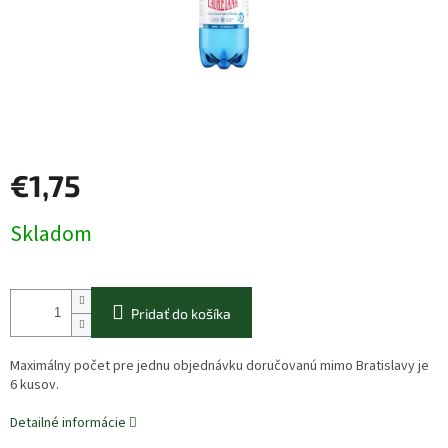
€1,75
Jednotková
Skladom
cena:
Pridať do košíka
Maximálny počet pre jednu objednávku doručovanú mimo Bratislavy je
6 kusov.
Detailné informácie