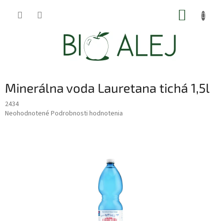
Prejsť
NÁKUP
na
obsah
KOŠÍK
Minerálna voda Lauretana tichá 1,5l
2434
Priemerné
Neohodnotené
Podrobnosti hodnotenia
hodnotenie
produktu
je
0,0
z
5
hviezdičiek.