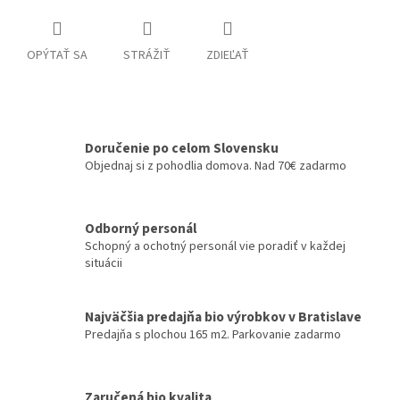
OPÝTAŤ SA
STRÁŽIŤ
ZDIEĽAŤ
Doručenie po celom Slovensku
Objednaj si z pohodlia domova. Nad 70€ zadarmo
Odborný personál
Schopný a ochotný personál vie poradiť v každej
situácii
Najväčšia predajňa bio výrobkov v Bratislave
Predajňa s plochou 165 m2. Parkovanie zadarmo
Zaručená bio kvalita