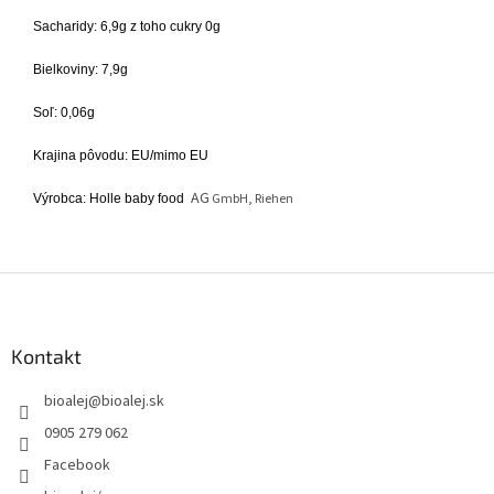
Sacharidy: 6,9g z toho cukry 0g
Bielkoviny: 7,9g
Soľ: 0,06g
Krajina pôvodu: EU/mimo EU
AG
GmbH, Riehen
Výrobca: Holle baby food
Z
á
p
ä
Kontakt
t
bioalej
@
bioalej.sk
i
e
0905 279 062
Facebook