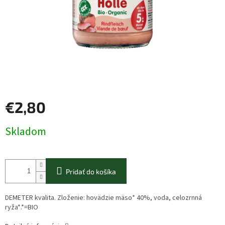
€2,80
Jednotková
Skladom
cena:
Pridať do košíka
DEMETER kvalita. Zloženie: hovädzie mäso* 40%, voda, celozrnná
ryža*.*=BIO