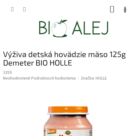
Prejsť
NÁKUP
na
obsah
KOŠÍK
Výživa detská hovädzie mäso 125g
Demeter BIO HOLLE
2359
Priemerné
Neohodnotené
Podrobnosti hodnotenia
Značka:
HOLLE
hodnotenie
produktu
je
0,0
z
5
hviezdičiek.