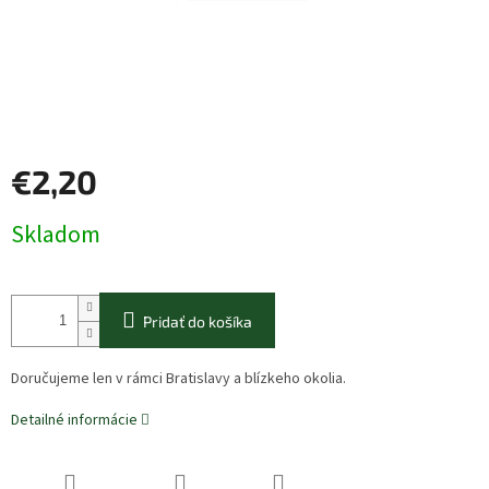
€2,20
Jednotková
Skladom
cena:
Pridať do košíka
Doručujeme len v rámci Bratislavy a blízkeho okolia.
Detailné informácie