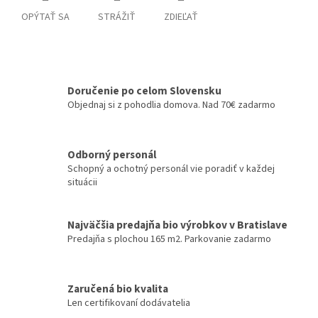
OPÝTAŤ SA
STRÁŽIŤ
ZDIEĽAŤ
Doručenie po celom Slovensku
Objednaj si z pohodlia domova. Nad 70€ zadarmo
Odborný personál
Schopný a ochotný personál vie poradiť v každej
situácii
Najväčšia predajňa bio výrobkov v Bratislave
Predajňa s plochou 165 m2. Parkovanie zadarmo
Zaručená bio kvalita
Len certifikovaní dodávatelia