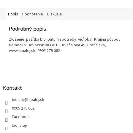
Popis
Hodnotenie
Diskusia
Podrobný popis
Zloženie: pažítka bio. Dátum spotreby: viď obal. Krajina pôvodu:
Nemecko. Dovozca: BIO ALEJ. Kvačalova 49, Bratislava,
www.bioalej.sk, 0905 279 062
Z
á
p
ä
Kontakt
t
bioalej
@
bioalej.sk
i
e
0905 279 062
Facebook
bio_alej/