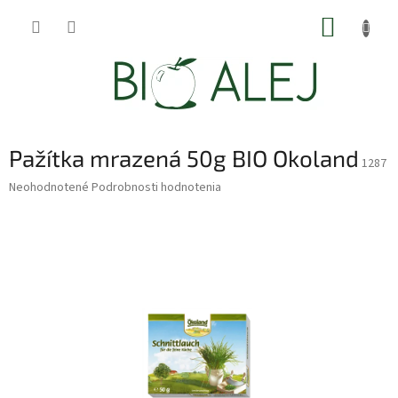
Prejsť
NÁKUP
na
obsah
KOŠÍK
Pažítka mrazená 50g BIO Okoland
1287
Priemerné
Neohodnotené
Podrobnosti hodnotenia
hodnotenie
produktu
je
0,0
z
5
hviezdičiek.