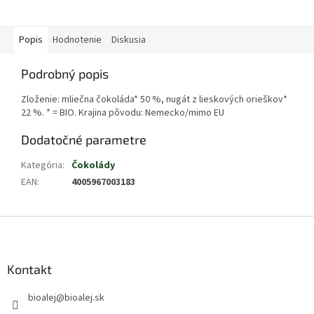
Popis
Hodnotenie
Diskusia
Podrobný popis
Zloženie: mliečna čokoláda* 50 %, nugát z lieskových orieškov*
22 %. * = BIO. Krajina pôvodu: Nemecko/mimo EU
Dodatočné parametre
Kategória
:
Čokolády
EAN
:
4005967003183
Z
á
p
ä
Kontakt
t
bioalej
@
bioalej.sk
i