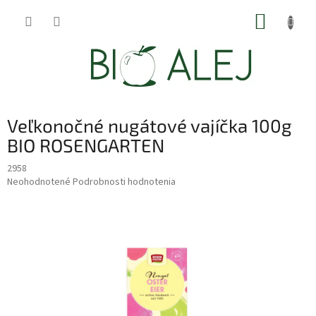
Prejsť
NÁKUP
na
obsah
KOŠÍK
Veľkonočné nugátové vajíčka 100g
BIO ROSENGARTEN
2958
Priemerné
Neohodnotené
Podrobnosti hodnotenia
hodnotenie
produktu
je
0,0
z
5
hviezdičiek.