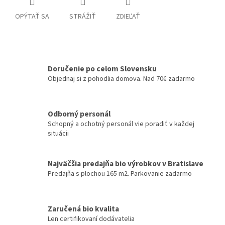
OPÝTAŤ SA
STRÁŽIŤ
ZDIEĽAŤ
Doručenie po celom Slovensku
Objednaj si z pohodlia domova. Nad 70€ zadarmo
Odborný personál
Schopný a ochotný personál vie poradiť v každej
situácii
Najväčšia predajňa bio výrobkov v Bratislave
Predajňa s plochou 165 m2. Parkovanie zadarmo
Zaručená bio kvalita
Len certifikovaní dodávatelia