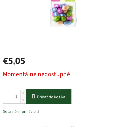
€5,05
Jednotková
Momentálne nedostupné
cena:
Pridať do košíka
Detailné informácie