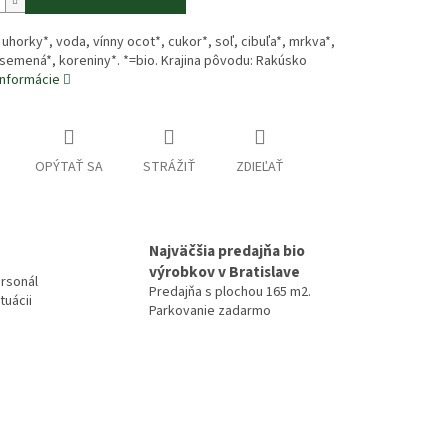
 uhorky*, voda, vínny ocot*, cukor*, soľ, cibuľa*, mrkva*,
semená*, koreniny*. *=bio. Krajina pôvodu: Rakúsko
informácie
OPÝTAŤ SA
STRÁŽIŤ
ZDIEĽAŤ
Najväčšia predajňa bio
výrobkov v Bratislave
rsonál
Predajňa s plochou 165 m2.
tuácii
Parkovanie zadarmo