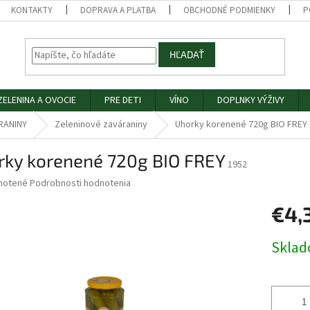
KONTAKTY
DOPRAVA A PLATBA
OBCHODNÉ PODMIENKY
P
HĽADAŤ
ZELENINA A OVOCIE
PRE DETI
VÍNO
DOPLNKY VÝŽIVY
RANINY
Zeleninové zaváraniny
Uhorky korenené 720g BIO FREY
rky korenené 720g BIO FREY
1952
né
notené
Podrobnosti hodnotenia
nie
€4,
u
Jednotk
Skla
cena:
iek.