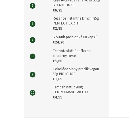
Kaša Ayurveda raňajková 500g
BIO RAPUNZEL
€6,75
Rezance instantné kimchi 85g
PERFECT EARTH
€2,85
Bio-Kult probiotiká 60 kapslí
€24,70
Termoizolačná taška na
chladený tovar
€3,60
Čokoláda Slaný praclík vegan
80g BIO ICHOC
€3,65
Tempeh natur 200g
TEMPEHMANUFAKTUR
€4,55
Z
á