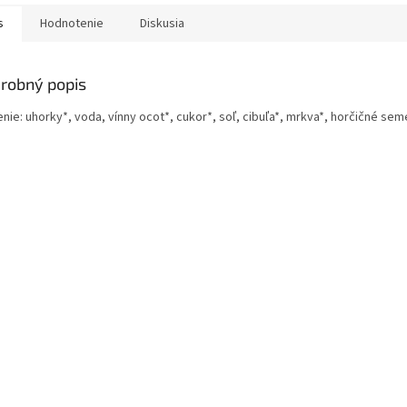
s
Hodnotenie
Diskusia
robný popis
nie: uhorky*, voda, vínny ocot*, cukor*, soľ, cibuľa*, mrkva*, horčičné sem