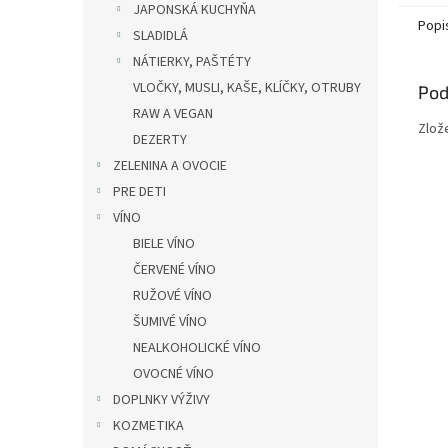
JAPONSKÁ KUCHYŇA
Popi
SLADIDLÁ
NÁTIERKY, PAŠTÉTY
VLOČKY, MUSLI, KAŠE, KLÍČKY, OTRUBY
Pod
RAW A VEGAN
Zlože
DEZERTY
ZELENINA A OVOCIE
PRE DETI
VÍNO
BIELE VÍNO
ČERVENÉ VÍNO
RUŽOVÉ VÍNO
ŠUMIVÉ VÍNO
NEALKOHOLICKÉ VÍNO
OVOCNÉ VÍNO
DOPLNKY VÝŽIVY
KOZMETIKA