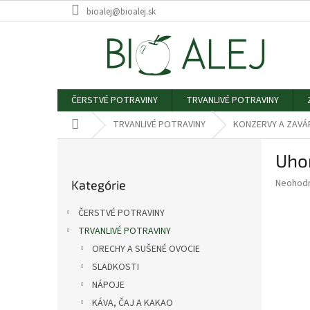
Prejsť
bioalej@bioalej.sk
na
obsah
ČERSTVÉ POTRAVINY
TRVANLIVÉ POTRAVINY
Domov
TRVANLIVÉ POTRAVINY
KONZERVY A ZAVÁ
B
Uho
o
Preskočiť
č
Priemer
Neohod
Kategórie
kategórie
n
hodnote
ý
produkt
ČERSTVÉ POTRAVINY
p
je
TRVANLIVÉ POTRAVINY
0,0
a
z
ORECHY A SUŠENÉ OVOCIE
n
5
e
SLADKOSTI
hviezdič
l
NÁPOJE
KÁVA, ČAJ A KAKAO