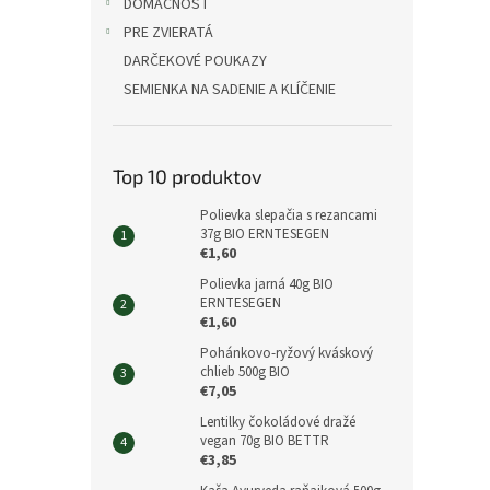
DOMÁCNOSŤ
PRE ZVIERATÁ
DARČEKOVÉ POUKAZY
SEMIENKA NA SADENIE A KLÍČENIE
Top 10 produktov
Polievka slepačia s rezancami
37g BIO ERNTESEGEN
€1,60
Polievka jarná 40g BIO
ERNTESEGEN
€1,60
Pohánkovo-ryžový kváskový
chlieb 500g BIO
€7,05
Lentilky čokoládové dražé
vegan 70g BIO BETTR
€3,85