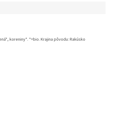
ená*, koreniny*. *=bio. Krajina pôvodu: Rakúsko