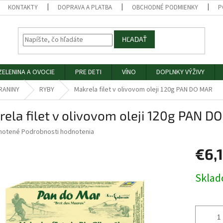
KONTAKTY
DOPRAVA A PLATBA
OBCHODNÉ PODMIENKY
P
HĽADAŤ
ZELENINA A OVOCIE
PRE DETI
VÍNO
DOPLNKY VÝŽIVY
RANINY
RYBY
Makrela filet v olivovom oleji 120g PAN DO MAR
ela filet v olivovom oleji 120g PAN D
né
notené
Podrobnosti hodnotenia
nie
€6,
u
Jednotk
Skla
cena:
iek.