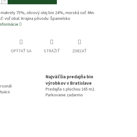
 makrely 75%, olivový olej bio 24%, morská soľ. Min.
sť: viď obal. Krajina pôvodu: Španielsko
informácie
OPÝTAŤ SA
STRÁŽIŤ
ZDIEĽAŤ
Najväčšia predajňa bio
výrobkov v Bratislave
rsonál
Predajňa s plochou 165 m2.
tuácii
Parkovanie zadarmo