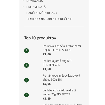
DOMÁCNOSŤ
PRE ZVIERATÁ
DARČEKOVÉ POUKAZY
SEMIENKA NA SADENIE A KLÍČENIE
Top 10 produktov
Polievka slepačia s rezancami
37g BIO ERNTESEGEN
€1,60
Polievka jarná 40g BIO
ERNTESEGEN
€1,60
Pohánkovo-ryžový kváskový
chlieb 500g BIO
€7,05
Lentilky čokoládové dražé
vegan 70g BIO BETTR
€3,85