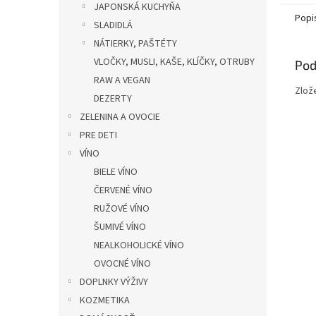
JAPONSKÁ KUCHYŇA
Popi
SLADIDLÁ
NÁTIERKY, PAŠTÉTY
VLOČKY, MUSLI, KAŠE, KLÍČKY, OTRUBY
Pod
RAW A VEGAN
Zlože
DEZERTY
ZELENINA A OVOCIE
PRE DETI
VÍNO
BIELE VÍNO
ČERVENÉ VÍNO
RUŽOVÉ VÍNO
ŠUMIVÉ VÍNO
NEALKOHOLICKÉ VÍNO
OVOCNÉ VÍNO
DOPLNKY VÝŽIVY
KOZMETIKA