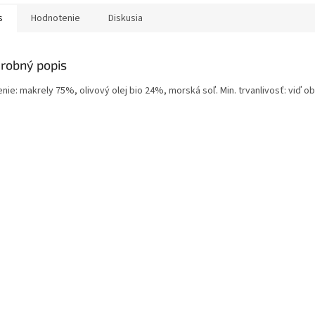
s
Hodnotenie
Diskusia
robný popis
nie: makrely 75%, olivový olej bio 24%, morská soľ. Min. trvanlivosť: viď ob