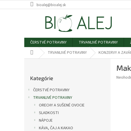
Prejsť
bioalej@bioalej.sk
na
obsah
ČERSTVÉ POTRAVINY
TRVANLIVÉ POTRAVINY
Domov
TRVANLIVÉ POTRAVINY
KONZERVY A ZAVÁ
B
Makr
o
Preskočiť
č
Priemer
Neohod
Kategórie
kategórie
n
hodnote
ý
produkt
ČERSTVÉ POTRAVINY
p
je
TRVANLIVÉ POTRAVINY
0,0
a
z
ORECHY A SUŠENÉ OVOCIE
n
5
e
SLADKOSTI
hviezdič
l
NÁPOJE
KÁVA, ČAJ A KAKAO