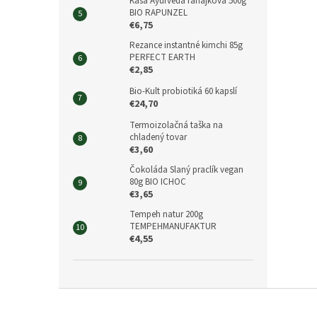
Kaša Ayurveda raňajková 500g
BIO RAPUNZEL
€6,75
Rezance instantné kimchi 85g
PERFECT EARTH
€2,85
Bio-Kult probiotiká 60 kapslí
€24,70
Termoizolačná taška na
chladený tovar
€3,60
Čokoláda Slaný praclík vegan
80g BIO ICHOC
€3,65
Tempeh natur 200g
TEMPEHMANUFAKTUR
€4,55
Z
á