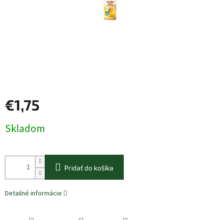
€1,75
Jednotková
Skladom
cena:
Pridať do košíka
Detailné informácie