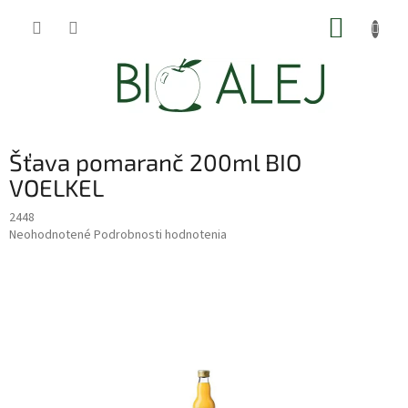
Prejsť
NÁKUP
na
obsah
KOŠÍK
Šťava pomaranč 200ml BIO
VOELKEL
2448
Priemerné
Neohodnotené
Podrobnosti hodnotenia
hodnotenie
produktu
je
0,0
z
5
hviezdičiek.