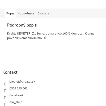
Popis
Hodnotenie
Diskusia
Podrobný popis
Kvalita DEMETER. Zloženie: pomaranče 100% demeter. Krajina
pôvodu: Nemecko/mimo EÚ
Z
á
p
ä
Kontakt
t
bioalej
@
bioalej.sk
i
e
0905 279 062
Facebook
bio_alej/