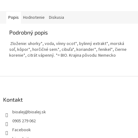
Popis
Hodnotenie
Diskusia
Podrobný popis
Zloženie: uhorky*, voda, vínny ocot*, bylinný extrakt*, morská
soľ, kôpor*, horčičné sem.*, cibuľa*, koriander*, fenikel*, čierne
korenie*, citrát vápenný. *= BIO. Krajina pôvodu: Nemecko
Z
á
p
ä
Kontakt
t
bioalej
@
bioalej.sk
i
e
0905 279 062
Facebook