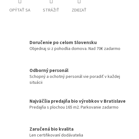
OPÝTAŤ SA
STRÁŽIŤ
ZDIEĽAŤ
Doručenie po celom Slovensku
Objednaj si z pohodlia domova. Nad 70€ zadarmo
Odborný personál
Schopný a ochotný personál vie poradiť v každej
situácii
Najväčšia predajňa bio výrobkov v Bratislave
Predajňa s plochou 165 m2. Parkovanie zadarmo
Zaručená bio kvalita
Len certifikovaní dodávatelia