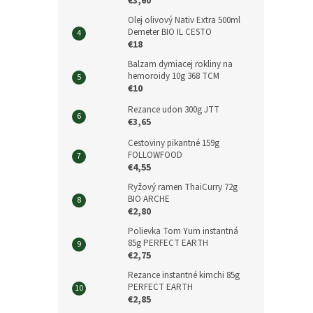
€3,60
Olej olivový Nativ Extra 500ml
Demeter BIO IL CESTO
€18
Balzam dymiacej rokliny na
hemoroidy 10g 368 TCM
€10
Rezance udon 300g JTT
€3,65
Cestoviny pikantné 159g
FOLLOWFOOD
€4,55
Ryžový ramen ThaiCurry 72g
BIO ARCHE
€2,80
Polievka Tom Yum instantná
85g PERFECT EARTH
€2,75
Rezance instantné kimchi 85g
PERFECT EARTH
€2,85