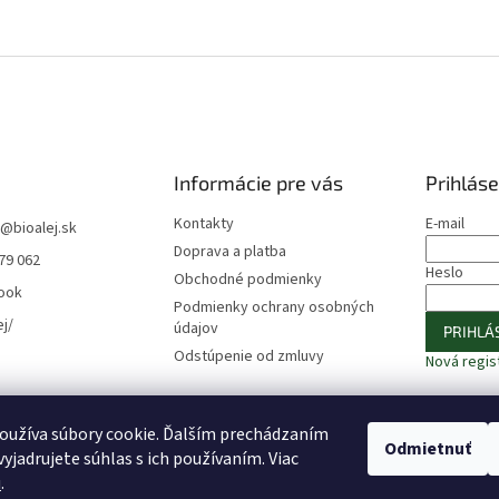
Informácie pre vás
Prihláse
Kontakty
E-mail
@
bioalej.sk
Doprava a platba
79 062
Heslo
Obchodné podmienky
ook
Podmienky ochrany osobných
ej/
údajov
PRIHLÁS
Odstúpenie od zmluvy
Nová regis
oužíva súbory cookie. Ďalším prechádzaním
⚠️ UPOZORNENIE – Fazuľa biela
🎁 ODOBERAJTE NOVINKY −10 %
Odmietnuť
yjadrujete súhlas s ich používaním. Viac
u
.