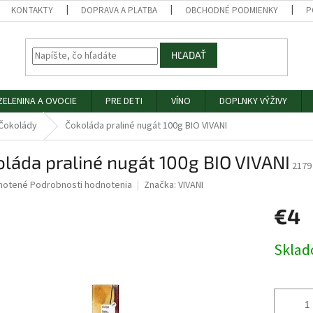
KONTAKTY
DOPRAVA A PLATBA
OBCHODNÉ PODMIENKY
P
HĽADAŤ
ZELENINA A OVOCIE
PRE DETI
VÍNO
DOPLNKY VÝŽIVY
Čokolády
Čokoláda praliné nugát 100g BIO VIVANI
láda praliné nugát 100g BIO VIVANI
2179
né
notené
Podrobnosti hodnotenia
Značka:
VIVANI
nie
€4
u
Jednotk
Skla
cena:
iek.