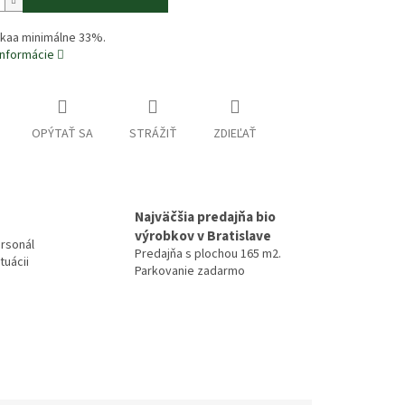
kaa minimálne 33%.
informácie
OPÝTAŤ SA
STRÁŽIŤ
ZDIEĽAŤ
Najväčšia predajňa bio
výrobkov v Bratislave
rsonál
Predajňa s plochou 165 m2.
tuácii
Parkovanie zadarmo