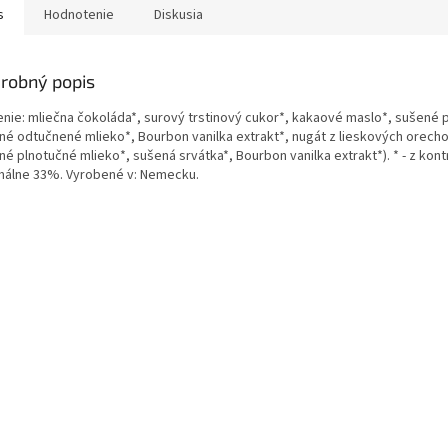
s
Hodnotenie
Diskusia
robný popis
enie: mliečna čokoláda*, surový trstinový cukor*, kakaové maslo*, sušené
né odtučnené mlieko*, Bourbon vanilka extrakt*, nugát z lieskových orecho
né plnotučné mlieko*, sušená srvátka*, Bourbon vanilka extrakt*). * - z k
málne 33%. Vyrobené v: Nemecku.