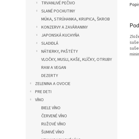
TRVANLIVÉ PEČIVO
Popi
SLANÉ POCHUTINY
MÚKA, STRÚHANKA, KRUPICA, ŠKROB
Pod
KONZERVY A ZAVÁRANINY
JAPONSKÁ KUCHYŇA
Zlož
suše
SLADIDLÁ
suše
NÁTIERKY, PAŠTÉTY
mini
VLOČKY, MUSLI, KAŠE, KLÍČKY, OTRUBY
RAW A VEGAN
DEZERTY
ZELENINA A OVOCIE
PRE DETI
VÍNO
BIELE VÍNO
ČERVENÉ VÍNO
RUŽOVÉ VÍNO
ŠUMIVÉ VÍNO