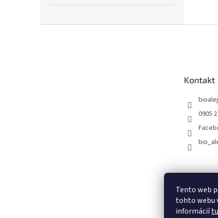
Z
á
p
ä
t
Kontakt
i
e
bioalej
0905 2
Faceb
bio_al
Tento web p
tohto webu v
informácií
t