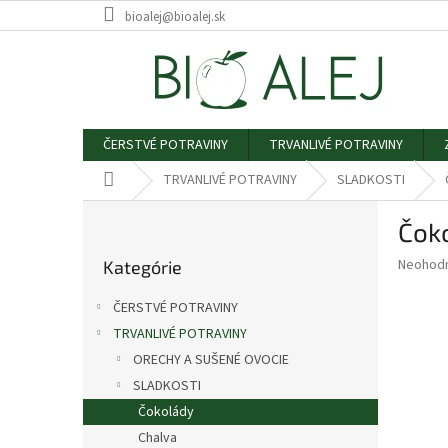
Prejsť
bioalej@bioalej.sk
na
obsah
ČERSTVÉ POTRAVINY
TRVANLIVÉ POTRAVINY
Domov
TRVANLIVÉ POTRAVINY
SLADKOSTI
B
Čoko
o
Preskočiť
č
Priemer
Neohod
Kategórie
kategórie
n
hodnote
ý
produkt
ČERSTVÉ POTRAVINY
p
je
TRVANLIVÉ POTRAVINY
0,0
a
z
ORECHY A SUŠENÉ OVOCIE
n
5
e
SLADKOSTI
hviezdič
l
Čokolády
Chalva