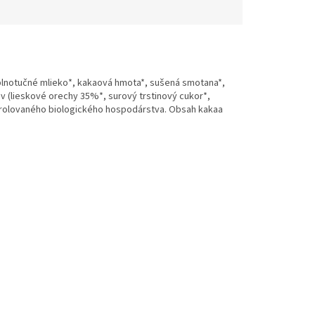
 plnotučné mlieko*, kakaová hmota*, sušená smotana*,
v (lieskové orechy 35%*, surový trstinový cukor*,
ontrolovaného biologického hospodárstva. Obsah kakaa