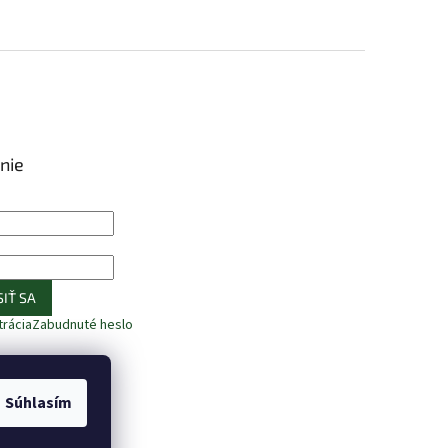
nie
IŤ SA
trácia
Zabudnuté heslo
Súhlasím