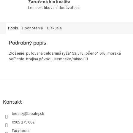
Zaručená bio kvalita
Len certifikovaní dodávatelia
Popis
Hodnotenie
Diskusia
Podrobný popis
Zloženie: pufovaná celozrnná ryža* 93,5%, pšeno* 6%, morská
soľ.*=bio. Krajina pôvodu: Nemecko/mimo EÚ
Z
á
p
ä
Kontakt
t
bioalej
@
bioalej.sk
i
e
0905 279 062
Facebook