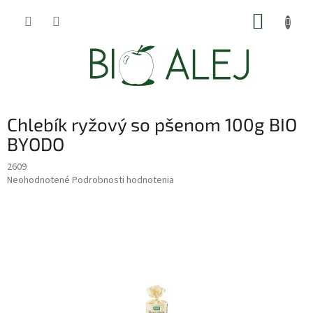
Prejsť
NÁKUP
na
obsah
KOŠÍK
Chlebík ryžový so pšenom 100g BIO
BYODO
2609
Priemerné
Neohodnotené
Podrobnosti hodnotenia
hodnotenie
produktu
je
0,0
z
5
hviezdičiek.