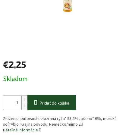
€2,25
Jednotková
Skladom
cena:
Pridať do košíka
Zloženie: pufovaná celozrnná ryža* 93,5%, pšeno* 6%, morská
soľ.*=bio. Krajina pôvodu: Nemecko/mimo EÚ
Detailné informácie