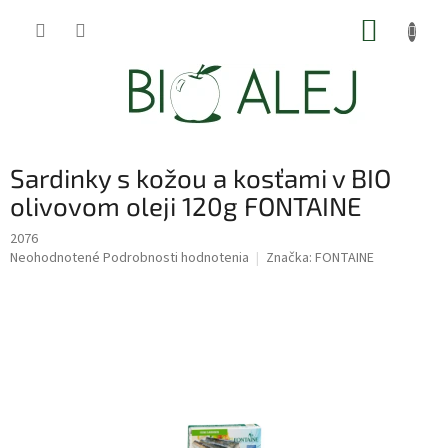
Prejsť
NÁKUP
na
obsah
KOŠÍK
Sardinky s kožou a kosťami v BIO
olivovom oleji 120g FONTAINE
2076
Priemerné
Neohodnotené
Podrobnosti hodnotenia
Značka:
FONTAINE
hodnotenie
produktu
je
0,0
z
5
hviezdičiek.