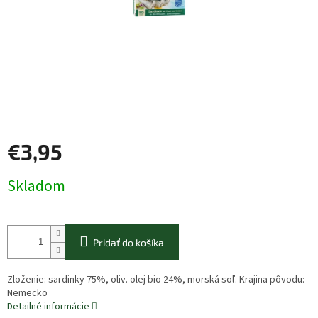
€3,95
Jednotková
Skladom
cena:
Pridať do košíka
Zloženie: sardinky 75%, oliv. olej bio 24%, morská soľ. Krajina pôvodu:
Nemecko
Detailné informácie