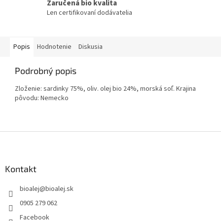
Zaručená bio kvalita
Len certifikovaní dodávatelia
Popis
Hodnotenie
Diskusia
Podrobný popis
Zloženie: sardinky 75%, oliv. olej bio 24%, morská soľ. Krajina
pôvodu: Nemecko
Z
á
p
ä
Kontakt
t
bioalej
@
bioalej.sk
i
e
0905 279 062
Facebook