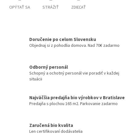
OPÝTAŤ SA
STRÁŽIŤ
ZDIEĽAŤ
Doručenie po celom Slovensku
Objednaj si z pohodlia domova. Nad 70€ zadarmo
Odborný personál
Schopný a ochotný personál vie poradiť v každej
situácii
Najväčšia predajňa bio výrobkov v Bratislave
Predajňa s plochou 165 m2. Parkovanie zadarmo
Zaručená bio kvalita
Len certifikovaní dodávatelia