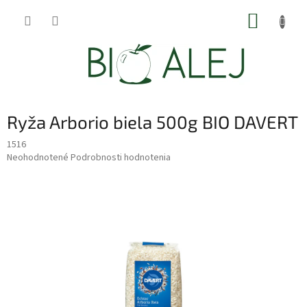
Prejsť
NÁKUP
na
obsah
KOŠÍK
Ryža Arborio biela 500g BIO DAVERT
1516
Priemerné
Neohodnotené
Podrobnosti hodnotenia
hodnotenie
produktu
je
0,0
z
5
hviezdičiek.