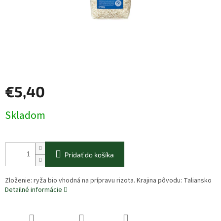
€5,40
Jednotková
Skladom
cena:
Pridať do košíka
Zloženie: ryža bio vhodná na prípravu rizota. Krajina pôvodu: Taliansko
Detailné informácie