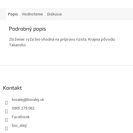
Popis
Hodnotenie
Diskusia
Podrobný popis
Zloženie: ryža bio vhodná na prípravu rizota. Krajina pôvodu:
Taliansko
Z
á
p
ä
Kontakt
t
bioalej
@
bioalej.sk
i
e
0905 279 062
Facebook
bio_alej/