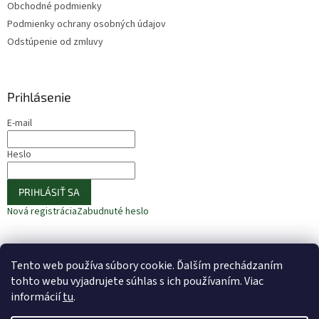
Obchodné podmienky
Podmienky ochrany osobných údajov
Odstúpenie od zmluvy
Prihlásenie
E-mail
Heslo
PRIHLÁSIŤ SA
Nová registrácia
Zabudnuté heslo
Tento web používa súbory cookie. Ďalším prechádzaním
⚠️ UPOZORNENIE – Fazuľa biela
🎁 ODOBERAJTE NOVINKY −10 %
tohto webu vyjadrujete súhlas s ich používaním. Viac
informácií
tu
.