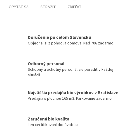
OPÝTAŤ SA
STRÁŽIŤ
ZDIEĽAŤ
Doručenie po celom Slovensku
Objednaj si z pohodlia domova. Nad 70€ zadarmo
Odborný personál
Schopný a ochotný personál vie poradiť v každej
situácii
Najväčšia predajňa bio výrobkov v Bratislave
Predajňa s plochou 165 m2. Parkovanie zadarmo
Zaručená bio kvalita
Len certifikovaní dodávatelia