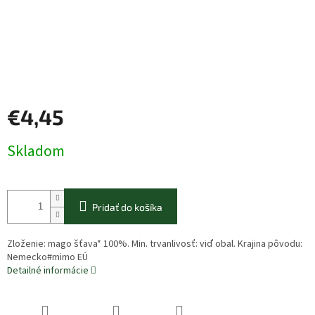
€4,45
Jednotková
Skladom
cena:
Pridať do košíka
Zloženie: mago šťava* 100%. Min. trvanlivosť: viď obal. Krajina pôvodu:
Nemecko#mimo EÚ
Detailné informácie