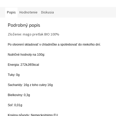
Popis
Hodnotenie
Diskusia
Podrobný popis
Zloženie: mago pretlak BIO 100%
Po otvorení skladovať v chladničke a spotrebovať do niekoľko dní.
Nutričné hodnoty na 100g:
Energia: 272kJ/65kcal
Tuky: 0g
Sacharidy: 16g z toho cukry 16g
Bielkoviny: 0,3
g
Soľ: 0,01g
Krajina pôvodu: Nemecko/mimo EU