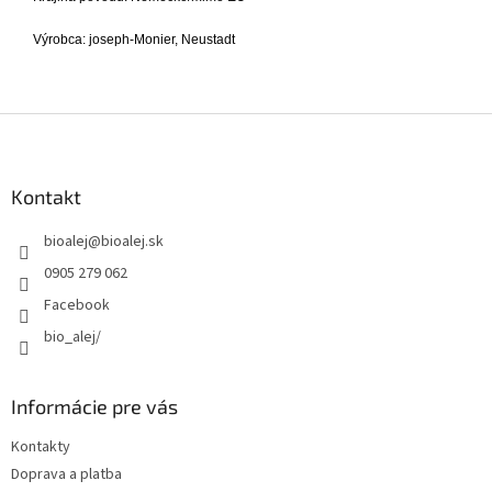
Výrobca: joseph-Monier, Neustadt
Z
á
p
ä
Kontakt
t
bioalej
@
bioalej.sk
i
e
0905 279 062
Facebook
bio_alej/
Informácie pre vás
Kontakty
Doprava a platba