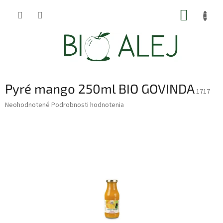
Prejsť
NÁKUP
na
obsah
KOŠÍK
Pyré mango 250ml BIO GOVINDA
1717
Priemerné
Neohodnotené
Podrobnosti hodnotenia
hodnotenie
produktu
je
0,0
z
5
hviezdičiek.