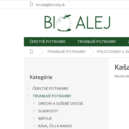
Prejsť
bioalej@bioalej.sk
na
obsah
ČERSTVÉ POTRAVINY
TRVANLIVÉ POTRAVINY
Domov
TRVANLIVÉ POTRAVINY
POLOTOVARY A ZM
B
Kaš
o
Preskočiť
č
Priemer
Neohod
Kategórie
kategórie
n
hodnote
ý
produkt
ČERSTVÉ POTRAVINY
p
je
TRVANLIVÉ POTRAVINY
0,0
a
z
ORECHY A SUŠENÉ OVOCIE
n
5
e
SLADKOSTI
hviezdič
l
NÁPOJE
KÁVA, ČAJ A KAKAO