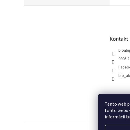
Z
á
p
ä
t
Kontakt
i
e
bioalej
0905 2
Faceb
bio_al
Tento web p
tohto webu v
informácií
t