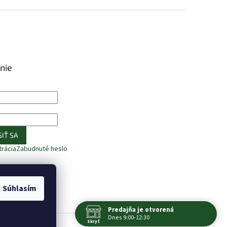
nie
IŤ SA
trácia
Zabudnuté heslo
Súhlasím
Predajňa je otvorená
Dnes 9:00-12:30
Skryť