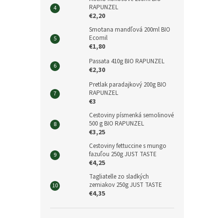
RAPUNZEL
€2,20
Smotana mandľová 200ml BIO
Ecomil
€1,80
Passata 410g BIO RAPUNZEL
€2,30
Pretlak paradajkový 200g BIO
RAPUNZEL
€3
Cestoviny písmenká semolinové
500 g BIO RAPUNZEL
€3,25
Cestoviny fettuccine s mungo
fazuľou 250g JUST TASTE
€4,25
Tagliatelle zo sladkých
zemiakov 250g JUST TASTE
€4,35