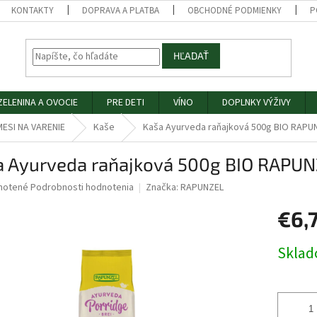
KONTAKTY
DOPRAVA A PLATBA
OBCHODNÉ PODMIENKY
P
HĽADAŤ
ZELENINA A OVOCIE
PRE DETI
VÍNO
DOPLNKY VÝŽIVY
ESI NA VARENIE
Kaše
Kaša Ayurveda raňajková 500g BIO RAPU
a Ayurveda raňajková 500g BIO RAPU
né
notené
Podrobnosti hodnotenia
Značka:
RAPUNZEL
nie
€6,
u
Jednotk
Skla
cena:
iek.