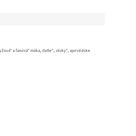
žová* a ľanová* múka, datle*, slivky*, ajurvédske