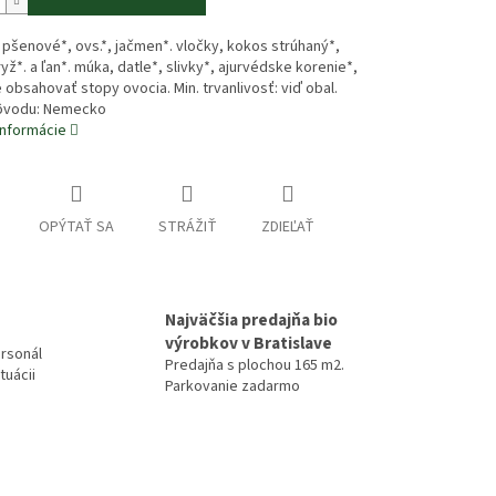
 pšenové*, ovs.*, jačmen*. vločky, kokos strúhaný*,
ryž*. a ľan*. múka, datle*, slivky*, ajurvédske korenie*,
 obsahovať stopy ovocia. Min. trvanlivosť: viď obal.
pôvodu: Nemecko
informácie
OPÝTAŤ SA
STRÁŽIŤ
ZDIEĽAŤ
Najväčšia predajňa bio
výrobkov v Bratislave
rsonál
Predajňa s plochou 165 m2.
tuácii
Parkovanie zadarmo