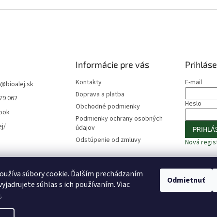
Informácie pre vás
Prihláse
Kontakty
E-mail
@
bioalej.sk
Doprava a platba
79 062
Heslo
Obchodné podmienky
ook
Podmienky ochrany osobných
ej/
údajov
PRIHLÁS
Odstúpenie od zmluvy
Nová regis
oužíva súbory cookie. Ďalším prechádzaním
⚠️ UPOZORNENIE – Fazuľa biela
🎁 ODOBERAJTE NOVINKY −10 %
Odmietnuť
yjadrujete súhlas s ich používaním. Viac
u
.