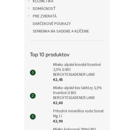
KOZMETIKA
DOMÁCNOSŤ
PRE ZVIERATÁ
DARČEKOVÉ POUKAZY
SEMIENKA NA SADENIE A KLÍČENIE
Top 10 produktov
Mlieko alpské kravské trvanlivé
3,5% 1l BIO
BERCHTESGADENER LAND
€2,45
Mlieko alpské bez laktózy 3,5%
trvanlivé 1l BIO
BERCHTESGADENER LAND
€2,60
Prírodná minerálna voda Donat
Mg 1 l
€2,90
Mlieko kokosové 200ml BIO