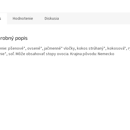
s
Hodnotenie
Diskusia
robný popis
enie: pšenové*, ovsené*, jačmenné* vločky, kokos strúhaný*, kokosová*, ry
nie*, soľ. Môže obsahovať stopy ovocia. Krajina pôvodu: Nemecko