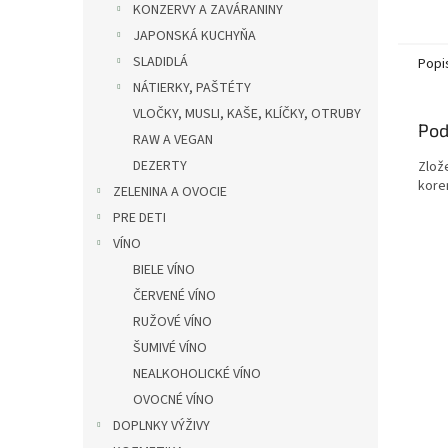
KONZERVY A ZAVÁRANINY
JAPONSKÁ KUCHYŇA
SLADIDLÁ
Popi
NÁTIERKY, PAŠTÉTY
VLOČKY, MUSLI, KAŠE, KLÍČKY, OTRUBY
Pod
RAW A VEGAN
DEZERTY
Zlož
kore
ZELENINA A OVOCIE
PRE DETI
VÍNO
BIELE VÍNO
ČERVENÉ VÍNO
RUŽOVÉ VÍNO
ŠUMIVÉ VÍNO
NEALKOHOLICKÉ VÍNO
OVOCNÉ VÍNO
DOPLNKY VÝŽIVY