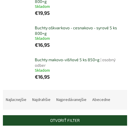
800+g
Skladom
€19,95
Buchty oškvarkovo - cesnakovo - syrové 5 ks
800+g
Skladom
€16,95
Buchty makovo-višňové 5 ks 850+g
| osobný
odber
Skladom
€16,95
R
a
Najlacnejšie
Najdrahšie
Najpredávanejšie
Abecedne
d
e
n
OTVORIŤ FILTER
i