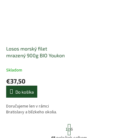
Losos morský filet
mrazený 900g BIO Youkon
Skladom
€37,50
Do košíka
Doručujeme len v rámci
Bratislavy a blízkeho okolia.
S
1
6
t
r
65
položiek celkom