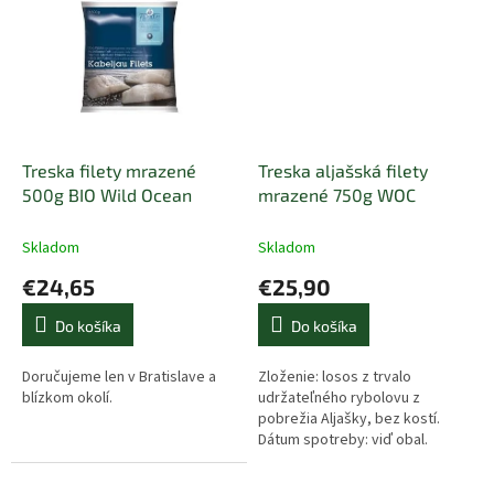
Treska filety mrazené
Treska aljašská filety
500g BIO Wild Ocean
mrazené 750g WOC
Skladom
Skladom
€24,65
€25,90
Do košíka
Do košíka
Doručujeme len v Bratislave a
Zloženie: losos z trvalo
blízkom okolí.
udržateľného rybolovu z
pobrežia Aljašky, bez kostí.
Dátum spotreby: viď obal.
Krajina pôvodu: mimo EÚ