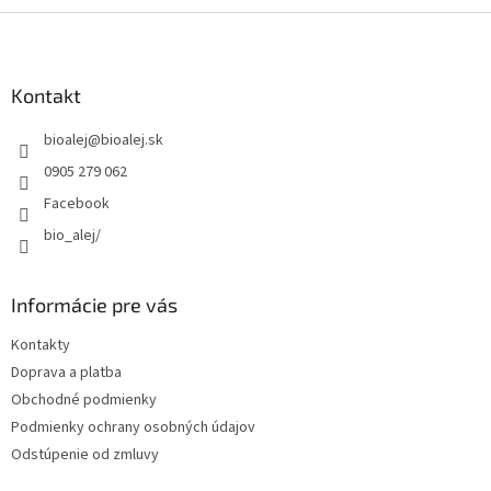
Z
á
p
ä
Kontakt
t
bioalej
@
bioalej.sk
i
e
0905 279 062
Facebook
bio_alej/
Informácie pre vás
Kontakty
Doprava a platba
Obchodné podmienky
Podmienky ochrany osobných údajov
Odstúpenie od zmluvy