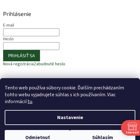
Prihlásenie
E-mail
Heslo
PRIHLÁSIŤ SA
Nová registrácia
Zabudnuté heslo
Tento web používa súbory cookie. Ďalším prechádzaním
⚠️ UPOZORNENIE – Fazuľa biela
🎁 ODOBERAJTE NOVINKY −10 %
tohto webu vyjadrujete súhlas s ich používaním. Viac
informácií
tu
.
Nastavenie
Vytvoril Shoptet
Zobraziť
Odmietnuť
Súhlasím
Copyright 2026
Bio Alej
. Všetky práva vyhradené.