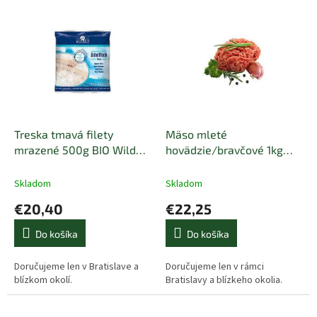
e
V
p
ý
r
p
o
i
d
s
u
p
k
r
t
o
o
d
Treska tmavá filety
Mäso mleté
v
u
mrazené 500g BIO Wild
hovädzie/bravčové 1kg
k
Ocean
mrazené BIO SON
t
Skladom
Skladom
o
€20,40
€22,25
v
Do košíka
Do košíka
Doručujeme len v Bratislave a
Doručujeme len v rámci
blízkom okolí.
Bratislavy a blízkeho okolia.