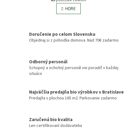
O
á
v
HORE
n
l
k
á
o
v
d
a
a
Doručenie po celom Slovensku
n
c
Objednaj si z pohodlia domova. Nad 70€ zadarmo
i
i
e
e
p
r
Odborný personál
v
Schopný a ochotný personál vie poradiť v každej
k
situácii
y
v
ý
Najväčšia predajňa bio výrobkov v Bratislave
p
Predajňa s plochou 165 m2. Parkovanie zadarmo
i
s
u
Zaručená bio kvalita
Len certifikovaní dodávatelia