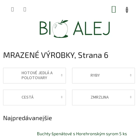
Prejsť
NÁKUP
na
obsah
KOŠÍK
MRAZENÉ VÝROBKY
, Strana 6
HOTOVÉ JEDLÁ A
RYBY
POLOTOVARY
CESTÁ
ZMRZLINA
Najpredávanejšie
Buchty špenátové s Horehronským syrom 5 ks