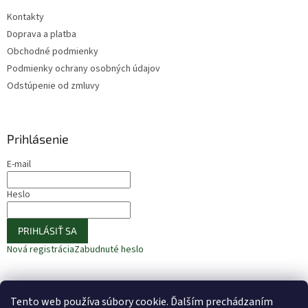
Kontakty
Doprava a platba
Obchodné podmienky
Podmienky ochrany osobných údajov
Odstúpenie od zmluvy
Prihlásenie
E-mail
Heslo
PRIHLÁSIŤ SA
Nová registrácia
Zabudnuté heslo
Tento web používa súbory cookie. Ďalším prechádzaním
⚠️ UPOZORNENIE – Fazuľa biela
🎁 ODOBERAJTE NOVINKY −10 %