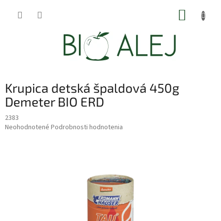
Prejsť
NÁKUP
na
obsah
KOŠÍK
Krupica detská špaldová 450g
Demeter BIO ERD
2383
Priemerné
Neohodnotené
Podrobnosti hodnotenia
hodnotenie
produktu
je
0,0
z
5
hviezdičiek.