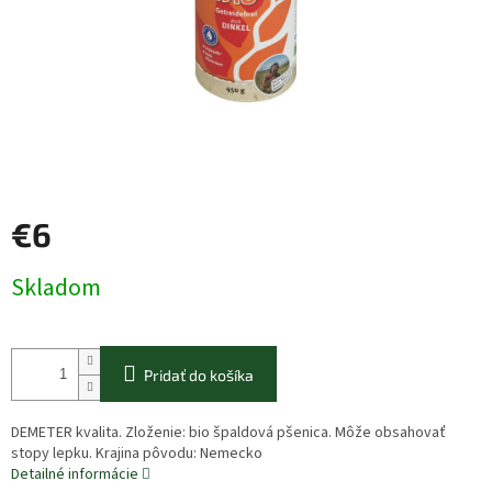
€6
Jednotková
Skladom
cena:
Pridať do košíka
DEMETER kvalita. Zloženie: bio špaldová pšenica. Môže obsahovať
stopy lepku. Krajina pôvodu: Nemecko
Detailné informácie