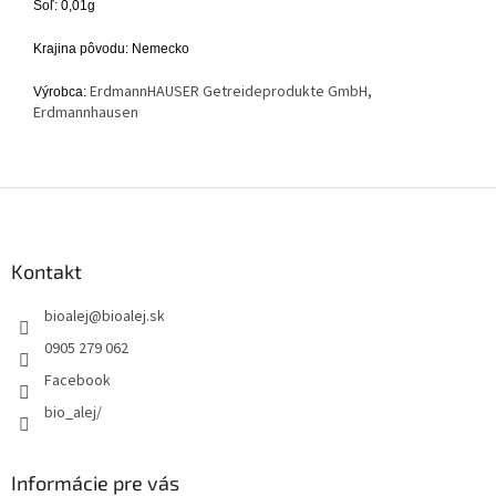
Soľ: 0,01g
Krajina pôvodu: Nemecko
ErdmannHAUSER Getreideprodukte GmbH,
Výrobca:
Erdmannhausen
Z
á
p
ä
Kontakt
t
bioalej
@
bioalej.sk
i
e
0905 279 062
Facebook
bio_alej/
Informácie pre vás