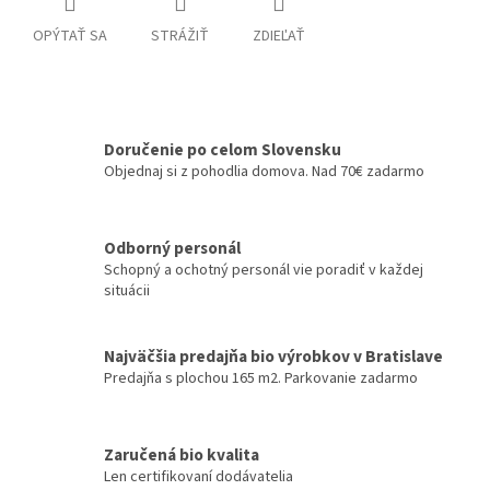
OPÝTAŤ SA
STRÁŽIŤ
ZDIEĽAŤ
Doručenie po celom Slovensku
Objednaj si z pohodlia domova. Nad 70€ zadarmo
Odborný personál
Schopný a ochotný personál vie poradiť v každej
situácii
Najväčšia predajňa bio výrobkov v Bratislave
Predajňa s plochou 165 m2. Parkovanie zadarmo
Zaručená bio kvalita
Len certifikovaní dodávatelia