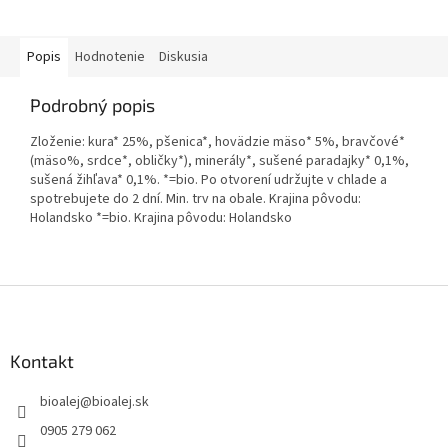
Popis
Hodnotenie
Diskusia
Podrobný popis
Zloženie: kura* 25%, pšenica*, hovädzie mäso* 5%, bravčové*
(mäso%, srdce*, obličky*), minerály*, sušené paradajky* 0,1%,
sušená žihľava* 0,1%. *=bio. Po otvorení udržujte v chlade a
spotrebujete do 2 dní. Min. trv na obale. Krajina pôvodu:
Holandsko *=bio. Krajina pôvodu: Holandsko
Z
á
p
ä
Kontakt
t
bioalej
@
bioalej.sk
i
e
0905 279 062