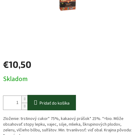
€10,50
Jednotková
Skladom
cena:
Pridať do košíka
Zloženie: trstinový cukor* 75%, kakaový prášok* 25%. *=bio. Môže
obsahovať stopy lepku, vajec, sóje, mlieka, škrupinových plodov,
zeleru, vlčieho bôbu, sulfátov. Min. trvanlivosť: viď obal. Krajina pôvodu: