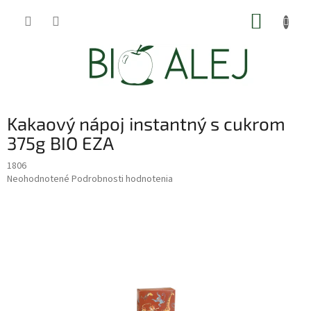
Prejsť
NÁKUP
na
obsah
KOŠÍK
Kakaový nápoj instantný s cukrom
375g BIO EZA
1806
Priemerné
Neohodnotené
Podrobnosti hodnotenia
hodnotenie
produktu
je
0,0
z
5
hviezdičiek.