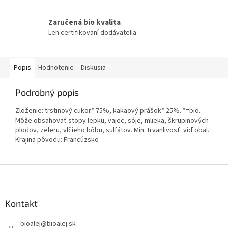
Zaručená bio kvalita
Len certifikovaní dodávatelia
Popis
Hodnotenie
Diskusia
Podrobný popis
Zloženie: trstinový cukor* 75%, kakaový prášok* 25%. *=bio.
Môže obsahovať stopy lepku, vajec, sóje, mlieka, škrupinových
plodov, zeleru, vlčieho bôbu, sulfátov. Min. trvanlivosť: viď obal.
Krajina pôvodu: Francúzsko
Z
á
p
ä
Kontakt
t
bioalej
@
bioalej.sk
i