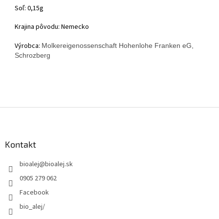
Soľ: 0,15g
Krajina pôvodu: Nemecko
Výrobca:
Molkereigenossenschaft Hohenlohe Franken eG,
Schrozberg
Z
á
p
ä
Kontakt
t
bioalej
@
bioalej.sk
i
e
0905 279 062
Facebook
bio_alej/