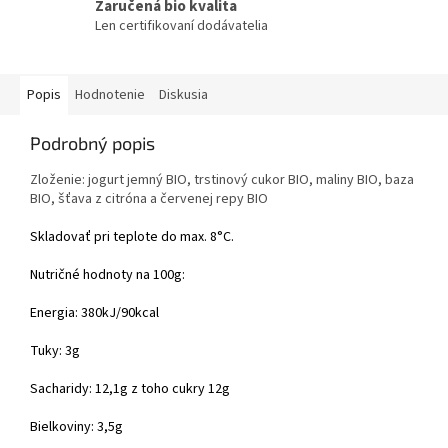
Zaručená bio kvalita
Len certifikovaní dodávatelia
Popis
Hodnotenie
Diskusia
Podrobný popis
Zloženie: jogurt jemný BIO, trstinový cukor BIO, maliny BIO, baza
BIO, šťava z citróna a červenej repy BIO
Skladovať pri teplote do max. 8°C.
Nutričné hodnoty na 100g:
Energia: 380kJ/90kcal
Tuky: 3g
Sacharidy: 12,1g z toho cukry 12g
Bielkoviny: 3,5g