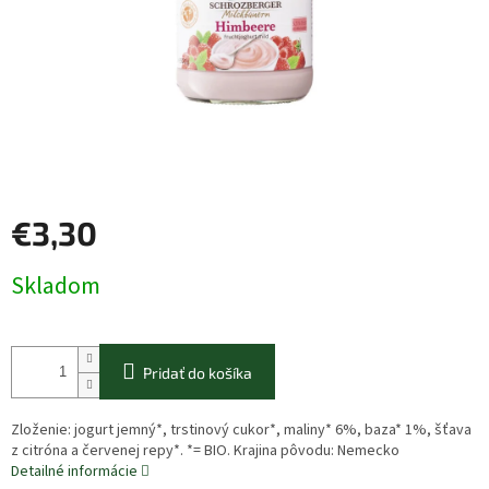
€3,30
Jednotková
Skladom
cena:
Pridať do košíka
Zloženie: jogurt jemný*, trstinový cukor*, maliny* 6%, baza* 1%, šťava
z citróna a červenej repy*. *= BIO. Krajina pôvodu: Nemecko
Detailné informácie