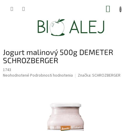
Prejsť
NÁKUP
na
obsah
KOŠÍK
Jogurt malinový 500g DEMETER
SCHROZBERGER
1743
Priemerné
Neohodnotené
Podrobnosti hodnotenia
Značka:
SCHROZBERGER
hodnotenie
produktu
je
0,0
z
5
hviezdičiek.