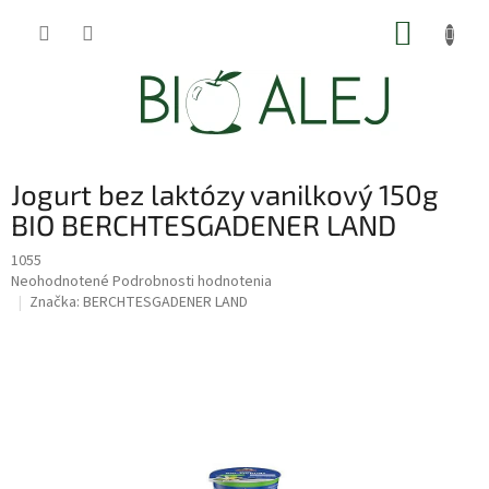
Prejsť
NÁKUP
na
obsah
KOŠÍK
Jogurt bez laktózy vanilkový 150g
BIO BERCHTESGADENER LAND
1055
Priemerné
Neohodnotené
Podrobnosti hodnotenia
hodnotenie
Značka:
BERCHTESGADENER LAND
produktu
je
0,0
z
5
hviezdičiek.