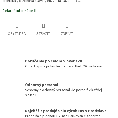
chlebíka*, citrónová šťava*, enzým laktáza.* = BIO.
Detailné informácie
OPÝTAŤ SA
STRÁŽIŤ
ZDIEĽAŤ
Doručenie po celom Slovensku
Objednaj si z pohodlia domova. Nad 70€ zadarmo
Odborný personál
Schopný a ochotný personál vie poradiť v každej
situácii
Najväčšia predajňa bio výrobkov v Bratislave
Predajňa s plochou 165 m2. Parkovanie zadarmo