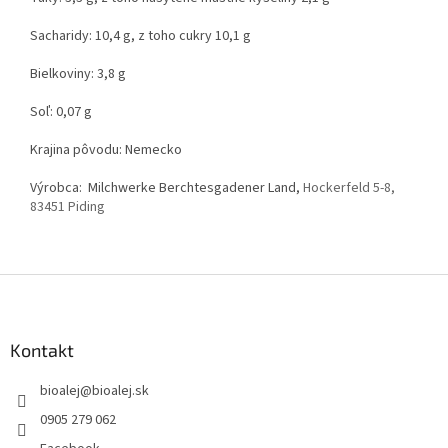
Sacharidy: 10,4 g, z toho cukry 10,1 g
Bielkoviny: 3,8 g
Soľ: 0,07 g
Krajina pôvodu: Nemecko
Výrobca: Milchwerke Berchtesgadener Land,
Hockerfeld 5-8,
83451 Piding
Z
á
p
ä
Kontakt
t
bioalej
@
bioalej.sk
i
e
0905 279 062