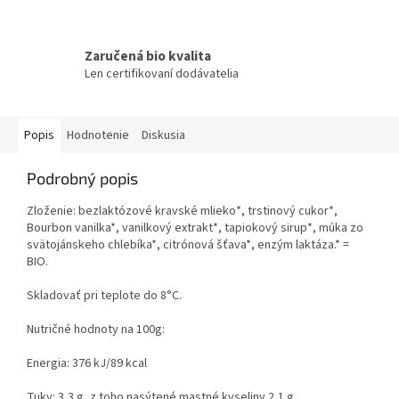
Zaručená bio kvalita
Len certifikovaní dodávatelia
Popis
Hodnotenie
Diskusia
Podrobný popis
Zloženie: bezlaktózové kravské mlieko*, trstinový cukor*,
Bourbon vanilka*, vanilkový extrakt*, tapiokový sirup*, múka zo
svätojánskeho chlebíka*, citrónová šťava*, enzým laktáza.* =
BIO.
Skladovať pri teplote do 8°C.
Nutričné hodnoty na 100g:
Energia: 376 kJ/89 kcal
Tuky: 3,3 g, z toho nasýtené mastné kyseliny 2,1 g