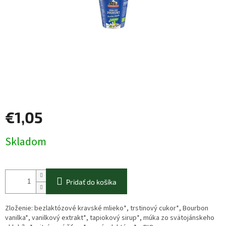
€1,05
Jednotková
Skladom
cena:
Pridať do košíka
Zloženie: bezlaktózové kravské mlieko*, trstinový cukor*, Bourbon
vanilka*, vanilkový extrakt*, tapiokový sirup*, múka zo svätojánskeho