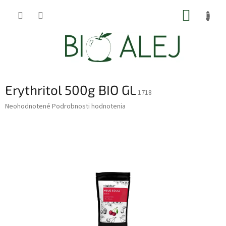
Prejsť
NÁKUP
na
obsah
KOŠÍK
Erythritol 500g BIO GL
1718
Priemerné
Neohodnotené
Podrobnosti hodnotenia
hodnotenie
produktu
je
0,0
z
5
hviezdičiek.