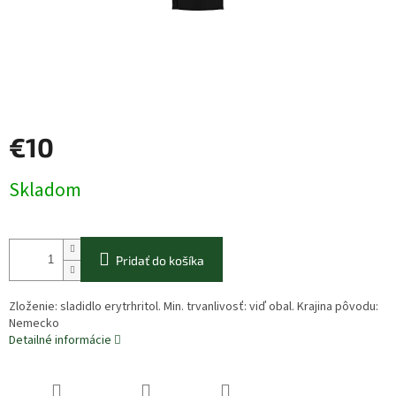
€10
Jednotková
Skladom
cena:
Pridať do košíka
Zloženie: sladidlo erytrhritol. Min. trvanlivosť: viď obal. Krajina pôvodu:
Nemecko
Detailné informácie