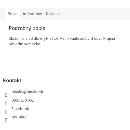
Popis
Hodnotenie
Diskusia
Podrobný popis
Zloženie: sladidlo erytrhritol. Min. trvanlivosť: viď obal. Krajina
pôvodu: Nemecko
Z
á
p
ä
Kontakt
t
bioalej
@
bioalej.sk
i
e
0905 279 062
Facebook
bio_alej/