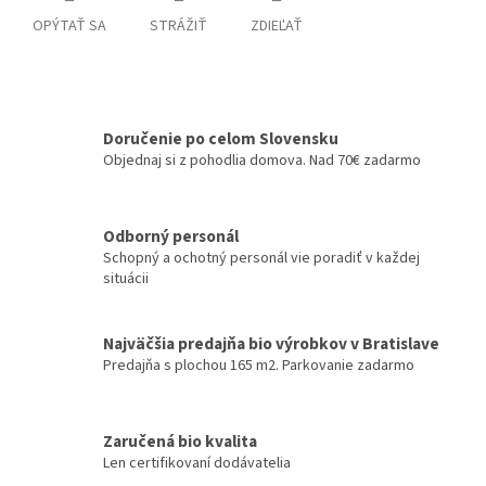
OPÝTAŤ SA
STRÁŽIŤ
ZDIEĽAŤ
Doručenie po celom Slovensku
Objednaj si z pohodlia domova. Nad 70€ zadarmo
Odborný personál
Schopný a ochotný personál vie poradiť v každej
situácii
Najväčšia predajňa bio výrobkov v Bratislave
Predajňa s plochou 165 m2. Parkovanie zadarmo
Zaručená bio kvalita
Len certifikovaní dodávatelia