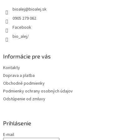
t
bioalej
@
bioalej.sk
i
e
0905 279 062
Facebook
bio_alej/
Informácie pre vás
Kontakty
Doprava a platba
Obchodné podmienky
Podmienky ochrany osobných údajov
Odstúpenie od zmluvy
Prihlásenie
E-mail