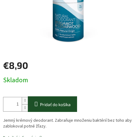
€8,90
Jednotková
Skladom
cena:
Pridať do košíka
Jemný krémový deodorant. Zabraňuje množeniu baktérií bez toho aby
zablokoval potné žľazy.