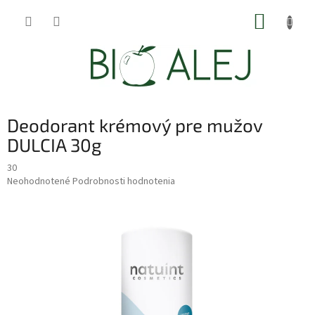
Prejsť
NÁKUP
na
obsah
KOŠÍK
Deodorant krémový pre mužov
DULCIA 30g
30
Priemerné
Neohodnotené
Podrobnosti hodnotenia
hodnotenie
produktu
je
0,0
z
5
hviezdičiek.