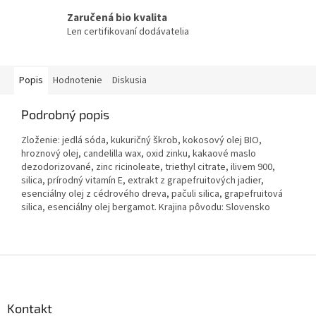
Zaručená bio kvalita
Len certifikovaní dodávatelia
Popis
Hodnotenie
Diskusia
Podrobný popis
Zloženie: jedlá sóda, kukuričný škrob, kokosový olej BIO,
hroznový olej, candelilla wax, oxid zinku, kakaové maslo
dezodorizované, zinc ricinoleate, triethyl citrate, ilivem 900,
silica, prírodný vitamín E, extrakt z grapefruitových jadier,
esenciálny olej z cédrového dreva, pačuli silica, grapefruitová
silica, esenciálny olej bergamot. Krajina pôvodu: Slovensko
Z
á
p
ä
Kontakt