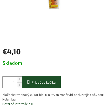
€4,10
Jednotková
Skladom
cena:
Pridať do košíka
Zloženie: trstinový cukor bio. Min. trvanlivosť: viď obal. Krajina pôvodu:
Kolumbia
Detailné informácie