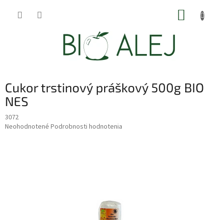
Prejsť
NÁKUP
na
obsah
KOŠÍK
Cukor trstinový práškový 500g BIO
NES
3072
Priemerné
Neohodnotené
Podrobnosti hodnotenia
hodnotenie
produktu
je
0,0
z
5
hviezdičiek.