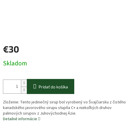
€30
Jednotková
Skladom
cena:
Pridať do košíka
Zloženie: Tento jedinečný sirup bol vyrobený vo Švajčiarsku z čistého
kanadského javorového sirupu stupňa C+ a niekoľkých druhov
palmových sirupov z Juhovýchodnej Ázie.
Detailné informácie