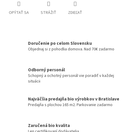
OPÝTAŤ SA
STRÁŽIŤ
ZDIEĽAŤ
Doručenie po celom Slovensku
Objednaj si z pohodlia domova. Nad 70€ zadarmo
Odborný personál
Schopný a ochotný personál vie poradiť v každej
situácii
Najväčšia predajňa bio výrobkov v Bratislave
Predajňa s plochou 165 m2. Parkovanie zadarmo
Zaručená bio kvalita
Len certifikovaní dodávatelia