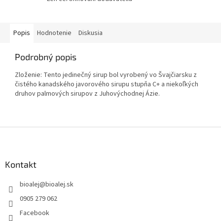
Popis
Hodnotenie
Diskusia
Podrobný popis
Zloženie: Tento jedinečný sirup bol vyrobený vo Švajčiarsku z
čistého kanadského javorového sirupu stupňa C+ a niekoľkých
druhov palmových sirupov z Juhovýchodnej Ázie.
Z
á
p
ä
Kontakt
t
bioalej
@
bioalej.sk
i
e
0905 279 062
Facebook