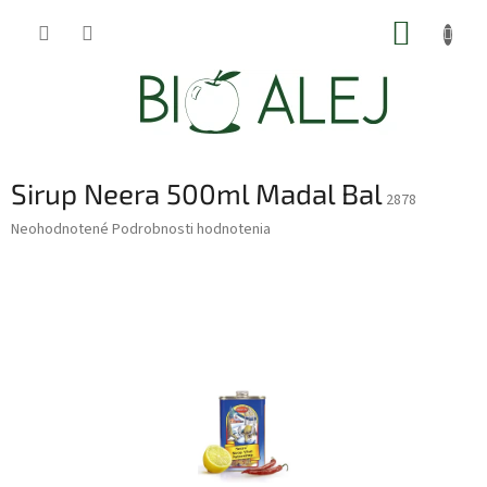
Prejsť
NÁKUP
na
obsah
KOŠÍK
Sirup Neera 500ml Madal Bal
2878
Priemerné
Neohodnotené
Podrobnosti hodnotenia
hodnotenie
produktu
je
0,0
z
5
hviezdičiek.