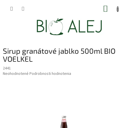
Prejsť
NÁKUP
na
obsah
KOŠÍK
Sirup granátové jablko 500ml BIO
VOELKEL
2441
Priemerné
Neohodnotené
Podrobnosti hodnotenia
hodnotenie
produktu
je
0,0
z
5
hviezdičiek.