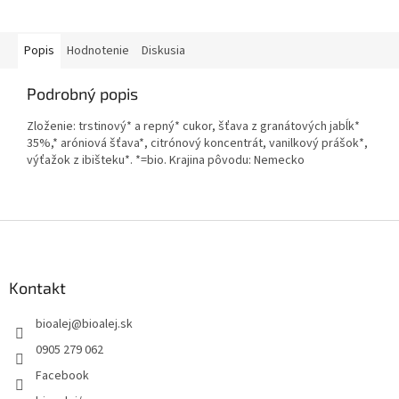
Popis
Hodnotenie
Diskusia
Podrobný popis
Zloženie: trstinový* a repný* cukor, šťava z granátových jabĺk*
35%,* aróniová šťava*, citrónový koncentrát, vanilkový prášok*,
výťažok z ibišteku*. *=bio. Krajina pôvodu: Nemecko
Z
á
p
ä
Kontakt
t
bioalej
@
bioalej.sk
i
e
0905 279 062
Facebook