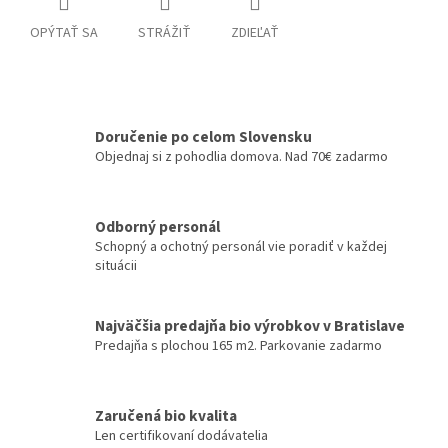
OPÝTAŤ SA
STRÁŽIŤ
ZDIEĽAŤ
Doručenie po celom Slovensku
Objednaj si z pohodlia domova. Nad 70€ zadarmo
Odborný personál
Schopný a ochotný personál vie poradiť v každej
situácii
Najväčšia predajňa bio výrobkov v Bratislave
Predajňa s plochou 165 m2. Parkovanie zadarmo
Zaručená bio kvalita
Len certifikovaní dodávatelia