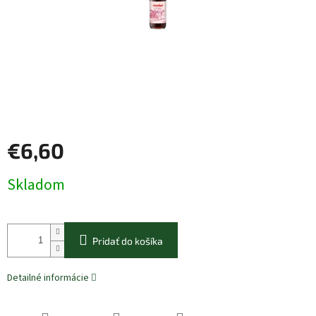
€6,60
Jednotková
Skladom
cena:
Pridať do košíka
Detailné informácie