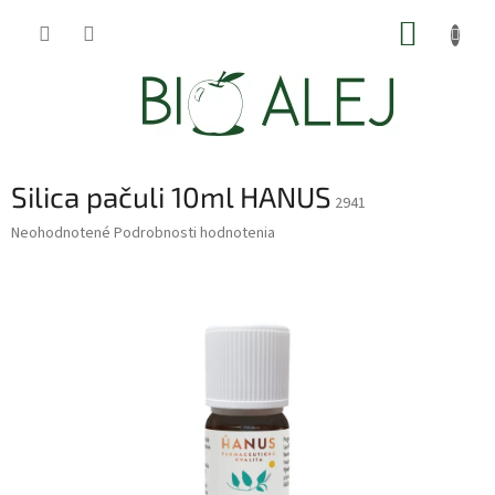
Prejsť
NÁKUP
na
obsah
KOŠÍK
Silica pačuli 10ml HANUS
2941
Priemerné
Neohodnotené
Podrobnosti hodnotenia
hodnotenie
produktu
je
0,0
z
5
hviezdičiek.