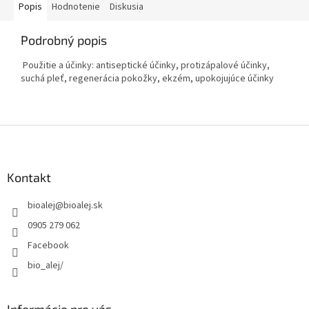
Popis
Hodnotenie
Diskusia
Podrobný popis
Použitie a účinky: antiseptické účinky, protizápalové účinky,
suchá pleť, regenerácia pokožky, ekzém, upokojujúce účinky
Z
á
p
ä
Kontakt
t
bioalej
@
bioalej.sk
i
e
0905 279 062
Facebook
bio_alej/
Informácie pre vás