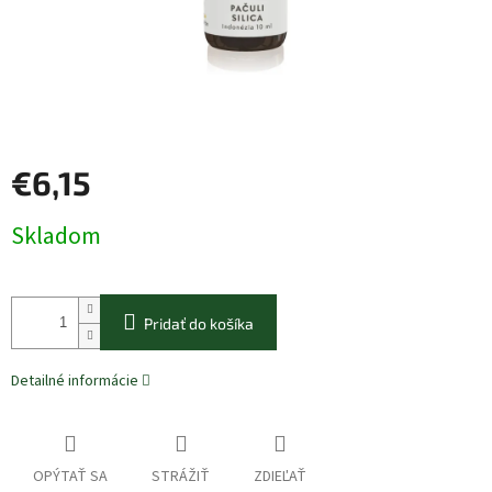
€6,15
Jednotková
Skladom
cena:
Pridať do košíka
Detailné informácie
OPÝTAŤ SA
STRÁŽIŤ
ZDIEĽAŤ