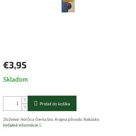
€3,95
Jednotková
Skladom
cena:
Pridať do košíka
Zloženie: Horčica čierna bio. Krajina pôvodu: Rakúsko
Detailné informácie