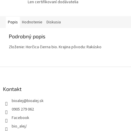
Len certifikovaní dodávatelia
Popis
Hodnotenie
Diskusia
Podrobný popis
Zloženie: Horčica čierna bio. Krajina pôvodu: Rakúsko
Z
á
p
ä
Kontakt
t
bioalej
@
bioalej.sk
i
e
0905 279 062
Facebook
bio_alej/