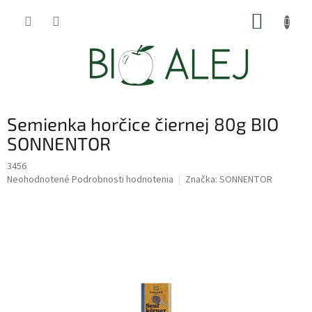
Prejsť
NÁKUP
na
obsah
KOŠÍK
Semienka horčice čiernej 80g BIO
SONNENTOR
3456
Priemerné
Neohodnotené
Podrobnosti hodnotenia
Značka:
SONNENTOR
hodnotenie
produktu
je
0,0
z
5
hviezdičiek.