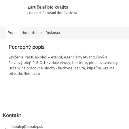
Zaručená bio kvalita
Len certifikovaní dodávatelia
Popis
Hodnotenie
Diskusia
Podrobný popis
Zloženie: rastl. alkohol – etanol, esenciálny levanduľový a
šalviový olej* *=BIO. Likviduje vírusy, baktérie, plesne, kvasinky.
Určený na pracovné plochy - kuchyne, sanita, kúpeľne. Krajina
pôvodu: Nemecko
Z
á
p
ä
Kontakt
t
bioalej
@
bioalej.sk
i