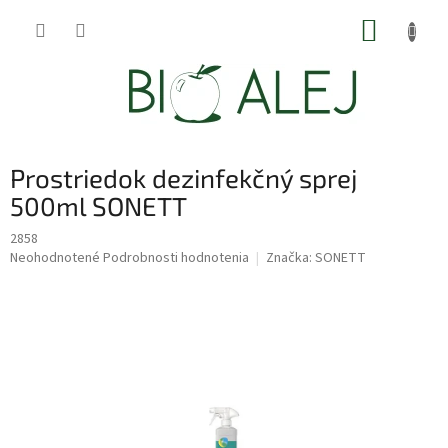
Prejsť
NÁKUP
na
obsah
KOŠÍK
Prostriedok dezinfekčný sprej
500ml SONETT
2858
Priemerné
Neohodnotené
Podrobnosti hodnotenia
Značka:
SONETT
hodnotenie
produktu
je
0,0
z
5
hviezdičiek.