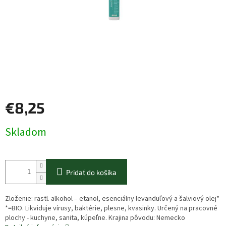
€8,25
Jednotková
Skladom
cena:
Pridať do košíka
Zloženie: rastl. alkohol – etanol, esenciálny levanduľový a šalviový olej*
*=BIO. Likviduje vírusy, baktérie, plesne, kvasinky. Určený na pracovné
plochy - kuchyne, sanita, kúpeľne. Krajina pôvodu: Nemecko