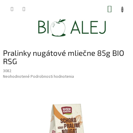
Prejsť
NÁKUP
na
obsah
KOŠÍK
Pralinky nugátové mliečne 85g BIO
RSG
3082
Priemerné
Neohodnotené
Podrobnosti hodnotenia
hodnotenie
produktu
je
0,0
z
5
hviezdičiek.