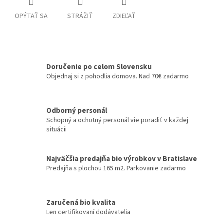
OPÝTAŤ SA
STRÁŽIŤ
ZDIEĽAŤ
Doručenie po celom Slovensku
Objednaj si z pohodlia domova. Nad 70€ zadarmo
Odborný personál
Schopný a ochotný personál vie poradiť v každej
situácii
Najväčšia predajňa bio výrobkov v Bratislave
Predajňa s plochou 165 m2. Parkovanie zadarmo
Zaručená bio kvalita
Len certifikovaní dodávatelia