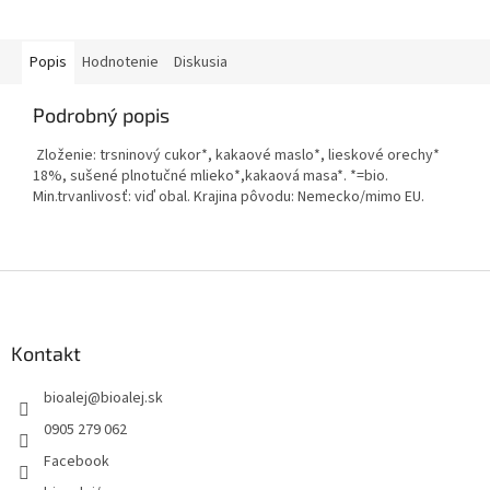
Popis
Hodnotenie
Diskusia
Podrobný popis
Zloženie: trsninový cukor*, kakaové maslo*, lieskové orechy*
18%, sušené plnotučné mlieko*,kakaová masa*. *=bio.
Min.trvanlivosť: viď obal. Krajina pôvodu: Nemecko/mimo EU.
Z
á
p
ä
Kontakt
t
bioalej
@
bioalej.sk
i
e
0905 279 062
Facebook