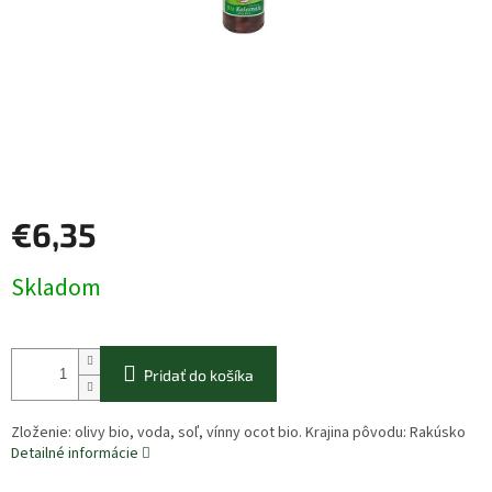
€6,35
Jednotková
Skladom
cena:
Pridať do košíka
Zloženie: olivy bio, voda, soľ, vínny ocot bio. Krajina pôvodu: Rakúsko
Detailné informácie