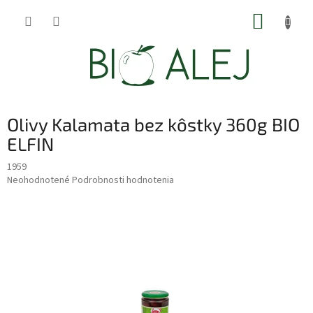
Prejsť
NÁKUP
na
obsah
KOŠÍK
Olivy Kalamata bez kôstky 360g BIO
ELFIN
1959
Priemerné
Neohodnotené
Podrobnosti hodnotenia
hodnotenie
produktu
je
0,0
z
5
hviezdičiek.