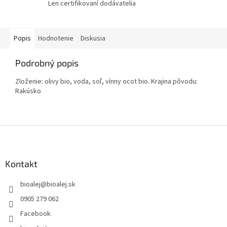
Len certifikovaní dodávatelia
Popis
Hodnotenie
Diskusia
Podrobný popis
Zloženie: olivy bio, voda, soľ, vínny ocot bio. Krajina pôvodu:
Rakúsko
Z
á
p
ä
Kontakt
t
bioalej
@
bioalej.sk
i
e
0905 279 062
Facebook