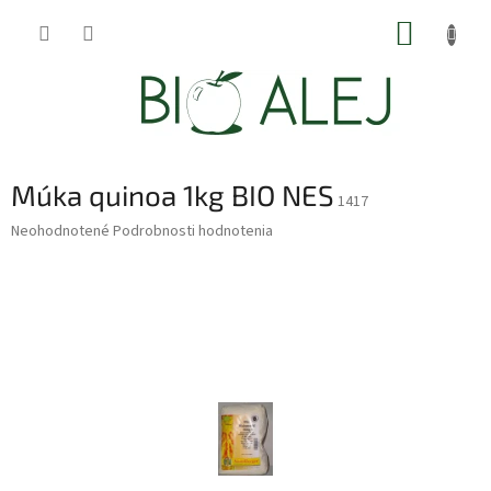
Prejsť
NÁKUP
na
obsah
KOŠÍK
Múka quinoa 1kg BIO NES
1417
Priemerné
Neohodnotené
Podrobnosti hodnotenia
hodnotenie
produktu
je
0,0
z
5
hviezdičiek.