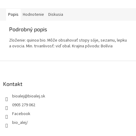
Popis
Hodnotenie
Diskusia
Podrobný popis
Zloženie: quinoa bio. Môže obsahovať stopy sóje, sezamu, lepku
a ovocia. Min. trvanlivosť: viď obal. Krajina pôvodu: Bolívia
Z
á
p
ä
Kontakt
t
bioalej
@
bioalej.sk
i
e
0905 279 062
Facebook
bio_alej/