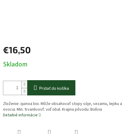
€16,50
Jednotková
Skladom
cena:
Pridať do košíka
Zloženie: quinoa bio. Môže obsahovať stopy sóje, sezamu, lepku a
ovocia. Min. trvanlivosť: viď obal. Krajina pôvodu: Bolívia
Detailné informácie