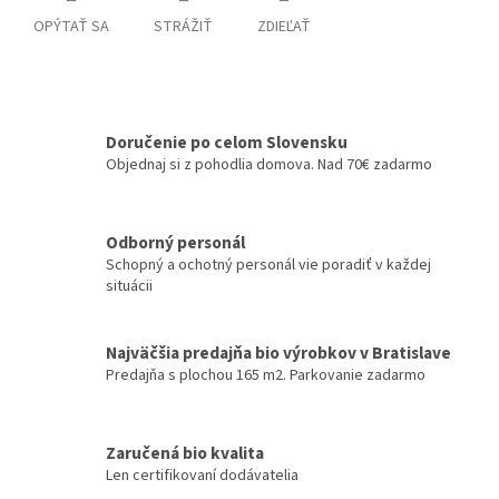
OPÝTAŤ SA
STRÁŽIŤ
ZDIEĽAŤ
Doručenie po celom Slovensku
Objednaj si z pohodlia domova. Nad 70€ zadarmo
Odborný personál
Schopný a ochotný personál vie poradiť v každej
situácii
Najväčšia predajňa bio výrobkov v Bratislave
Predajňa s plochou 165 m2. Parkovanie zadarmo
Zaručená bio kvalita
Len certifikovaní dodávatelia