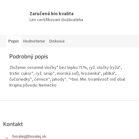
Zaručená bio kvalita
Len certifikovaní dodávatelia
Popis
Hodnotenie
Diskusia
Podrobný popis
Zloženie: ovsenné vločky* bez lepku 71%, ryž. vločky (ryža*,
trstin. cukor*, ryž. sirup*, morská soľ), hrozienka*, jablká*,
čučoriedky*, černice*, jahody*. *=bio. Min. trvanlivosť: viď obal.
Krajina pôvodu: Nemecko
Z
á
p
ä
Kontakt
t
bioalej
@
bioalej.sk
i