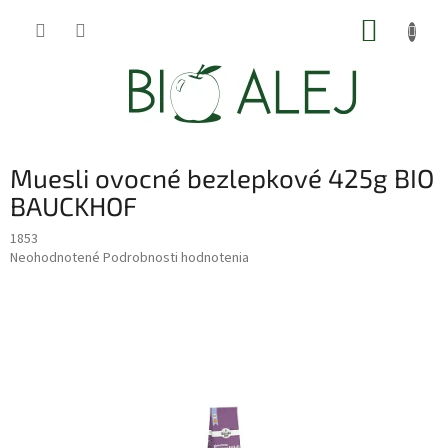
Prejsť
NÁKUP
na
obsah
KOŠÍK
Muesli ovocné bezlepkové 425g BIO
BAUCKHOF
1853
Priemerné
Neohodnotené
Podrobnosti hodnotenia
hodnotenie
produktu
je
0,0
z
5
hviezdičiek.