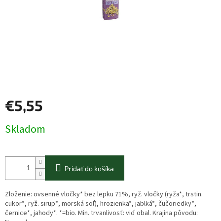
€5,55
Jednotková
Skladom
cena:
Pridať do košíka
Zloženie: ovsenné vločky* bez lepku 71%, ryž. vločky (ryža*, trstin.
cukor*, ryž. sirup*, morská soľ), hrozienka*, jablká*, čučoriedky*,
černice*, jahody*. *=bio. Min. trvanlivosť: viď obal. Krajina pôvodu: