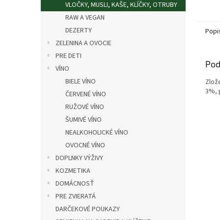
VLOČKY, MUSLI, KAŠE, KLÍČKY, OTRUBY
RAW A VEGAN
DEZERTY
Popi
ZELENINA A OVOCIE
PRE DETI
Pod
VÍNO
BIELE VÍNO
Zlož
3%, 
ČERVENÉ VÍNO
RUŽOVÉ VÍNO
ŠUMIVÉ VÍNO
NEALKOHOLICKÉ VÍNO
OVOCNÉ VÍNO
DOPLNKY VÝŽIVY
KOZMETIKA
DOMÁCNOSŤ
PRE ZVIERATÁ
DARČEKOVÉ POUKAZY