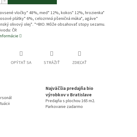
:ovsené vločky* 48%, med* 12%, kokos* 12%, hrozienka*
osové plátky* 6%, celozrnná pšeničná múka*, agáve*
nský olivový olej*. *=BIO. Môže obsahovať stopy sezamu.
ôvodu: ČR
informácie
OPÝTAŤ SA
STRÁŽIŤ
ZDIEĽAŤ
Najväčšia predajňa bio
výrobkov v Bratislave
rsonál
Predajňa s plochou 165 m2.
tuácii
Parkovanie zadarmo