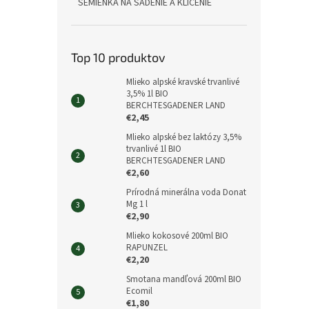
SEMIENKA NA SADENIE A KLÍČENIE
Top 10 produktov
Mlieko alpské kravské trvanlivé
3,5% 1l BIO
BERCHTESGADENER LAND
€2,45
Mlieko alpské bez laktózy 3,5%
trvanlivé 1l BIO
BERCHTESGADENER LAND
€2,60
Prírodná minerálna voda Donat
Mg 1 l
€2,90
Mlieko kokosové 200ml BIO
RAPUNZEL
€2,20
Smotana mandľová 200ml BIO
Ecomil
€1,80