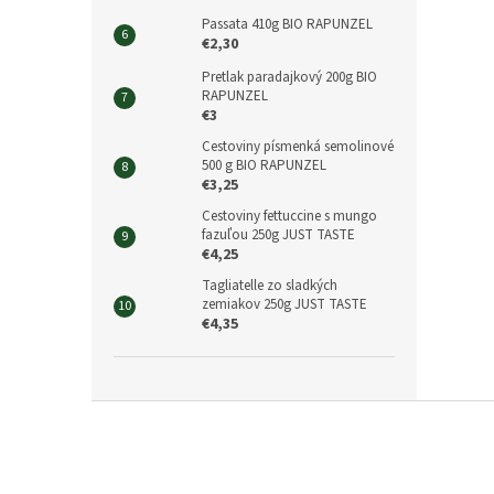
Passata 410g BIO RAPUNZEL
€2,30
Pretlak paradajkový 200g BIO
RAPUNZEL
€3
Cestoviny písmenká semolinové
500 g BIO RAPUNZEL
€3,25
Cestoviny fettuccine s mungo
fazuľou 250g JUST TASTE
€4,25
Tagliatelle zo sladkých
zemiakov 250g JUST TASTE
€4,35
Z
á
p
ä