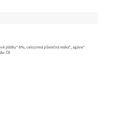
vé plátky* 6%, celozrnná pšeničná múka*, agáve*
du: ČR