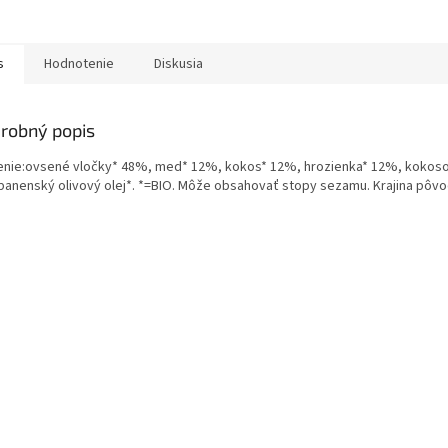
s
Hodnotenie
Diskusia
robný popis
enie:ovsené vločky* 48%, med* 12%, kokos* 12%, hrozienka* 12%, kokoso
panenský olivový olej*. *=BIO. Môže obsahovať stopy sezamu. Krajina pôvo