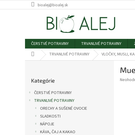
Prejsť
bioalej@bioalej.sk
na
obsah
ČERSTVÉ POTRAVINY
TRVANLIVÉ POTRAVINY
Domov
TRVANLIVÉ POTRAVINY
VLOČKY, MUSLI, KA
B
Mue
o
Preskočiť
č
Priemer
Neohod
Kategórie
kategórie
n
hodnote
ý
produkt
ČERSTVÉ POTRAVINY
p
je
TRVANLIVÉ POTRAVINY
0,0
a
z
ORECHY A SUŠENÉ OVOCIE
n
5
e
SLADKOSTI
hviezdič
l
NÁPOJE
KÁVA, ČAJ A KAKAO