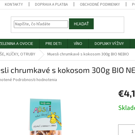
KONTAKTY
DOPRAVA A PLATBA
OBCHODNÉ PODMIENKY
P
HĽADAŤ
ZELENINA A OVOCIE
PRE DETI
VÍNO
DOPLNKY VÝŽIVY
ŠE, KLÍČKY, OTRUBY
Muesli chrumkavé s kokosom 300g BIO NEBIO
sli chrumkavé s kokosom 300g BIO N
né
notené
Podrobnosti hodnotenia
nie
€4,
u
Jednotk
Skla
cena:
iek.