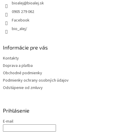
bioalej
@
bioalej.sk
i
e
0905 279 062
Facebook
bio_alej/
Informácie pre vás
Kontakty
Doprava a platba
Obchodné podmienky
Podmienky ochrany osobných údajov
Odstúpenie od zmluvy
Prihlásenie
E-mail