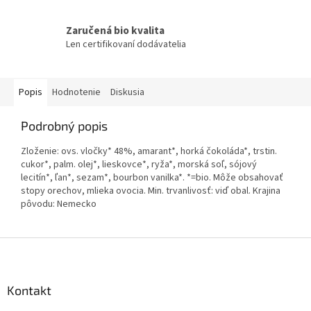
Zaručená bio kvalita
Len certifikovaní dodávatelia
Popis
Hodnotenie
Diskusia
Podrobný popis
Zloženie: ovs. vločky* 48%, amarant*, horká čokoláda*, trstin.
cukor*, palm. olej*, lieskovce*, ryža*, morská soľ, sójový
lecitín*, ľan*, sezam*, bourbon vanilka*. *=bio. Môže obsahovať
stopy orechov, mlieka ovocia. Min. trvanlivosť: viď obal. Krajina
pôvodu: Nemecko
Z
á
p
ä
Kontakt
t