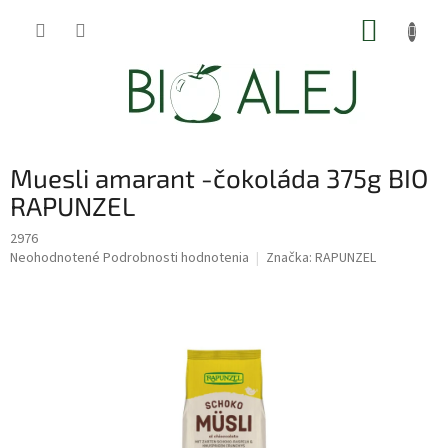
Prejsť
NÁKUP
na
obsah
KOŠÍK
Muesli amarant -čokoláda 375g BIO
RAPUNZEL
2976
Priemerné
Neohodnotené
Podrobnosti hodnotenia
Značka:
RAPUNZEL
hodnotenie
produktu
je
0,0
z
5
hviezdičiek.