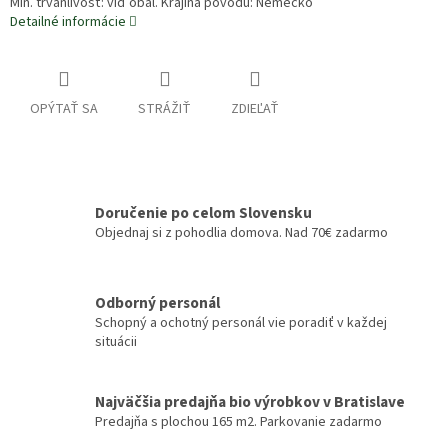
Min. trvanlivosť: viď obal. Krajina pôvodu: Nemecko
Detailné informácie
OPÝTAŤ SA
STRÁŽIŤ
ZDIEĽAŤ
Doručenie po celom Slovensku
Objednaj si z pohodlia domova. Nad 70€ zadarmo
Odborný personál
Schopný a ochotný personál vie poradiť v každej
situácii
Najväčšia predajňa bio výrobkov v Bratislave
Predajňa s plochou 165 m2. Parkovanie zadarmo