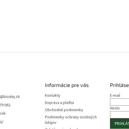
Informácie pre vás
Prihláse
Kontakty
E-mail
@
bioalej.sk
Doprava a platba
79 062
Heslo
Obchodné podmienky
ook
Podmienky ochrany osobných
ej/
údajov
PRIHLÁS