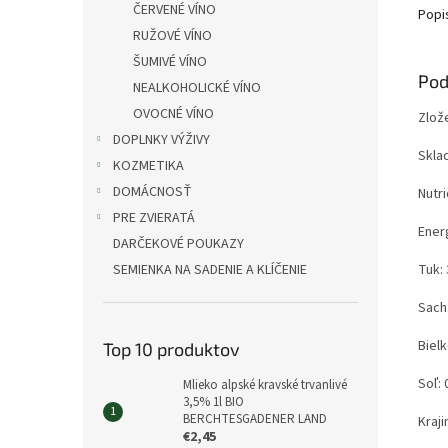
ČERVENÉ VÍNO
Popi
RUŽOVÉ VÍNO
ŠUMIVÉ VÍNO
Pod
NEALKOHOLICKÉ VÍNO
OVOCNÉ VÍNO
Zlož
DOPLNKY VÝŽIVY
Sklad
KOZMETIKA
DOMÁCNOSŤ
Nutr
PRE ZVIERATÁ
Ener
DARČEKOVÉ POUKAZY
SEMIENKA NA SADENIE A KLÍČENIE
Tuk: 
Sacha
Bielk
Top 10 produktov
Soľ: 
Mlieko alpské kravské trvanlivé
3,5% 1l BIO
BERCHTESGADENER LAND
Kraj
€2,45