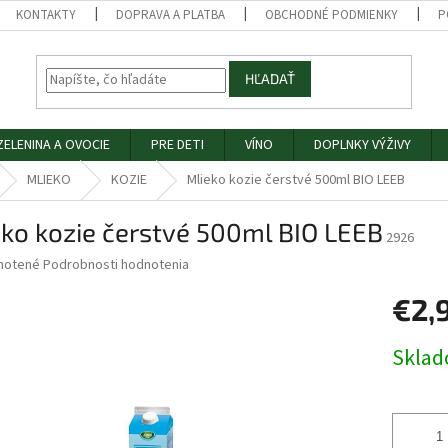
KONTAKTY
DOPRAVA A PLATBA
OBCHODNÉ PODMIENKY
P
HĽADAŤ
ZELENINA A OVOCIE
PRE DETI
VÍNO
DOPLNKY VÝŽIVY
MLIEKO
KOZIE
Mlieko kozie čerstvé 500ml BIO LEEB
ko kozie čerstvé 500ml BIO LEEB
2926
né
notené
Podrobnosti hodnotenia
nie
€2,
u
Jednotk
Skla
cena:
iek.