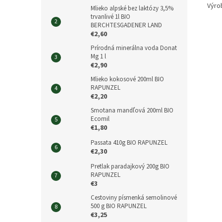
Výro
Mlieko alpské bez laktózy 3,5%
trvanlivé 1l BIO
BERCHTESGADENER LAND
€2,60
Prírodná minerálna voda Donat
Mg 1 l
€2,90
Mlieko kokosové 200ml BIO
RAPUNZEL
€2,20
Smotana mandľová 200ml BIO
Ecomil
€1,80
Passata 410g BIO RAPUNZEL
€2,30
Pretlak paradajkový 200g BIO
RAPUNZEL
€3
Cestoviny písmenká semolinové
500 g BIO RAPUNZEL
€3,25