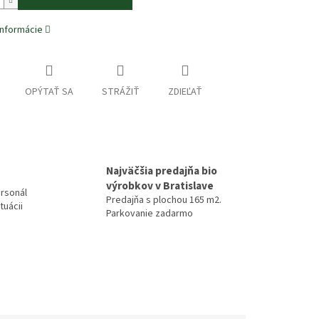
informácie
OPÝTAŤ SA
STRÁŽIŤ
ZDIEĽAŤ
Najväčšia predajňa bio
výrobkov v Bratislave
rsonál
Predajňa s plochou 165 m2.
tuácii
Parkovanie zadarmo