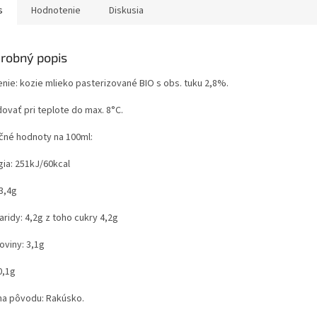
s
Hodnotenie
Diskusia
robný popis
enie: kozie mlieko pasterizované BIO s obs. tuku 2,8%.
ovať pri teplote do max. 8°C.
ičné hodnoty na 100ml:
gia: 251kJ/60kcal
3,4g
ridy: 4,2g z toho cukry 4,2g
oviny: 3,1g
0,1g
ina pôvodu: Rakúsko.