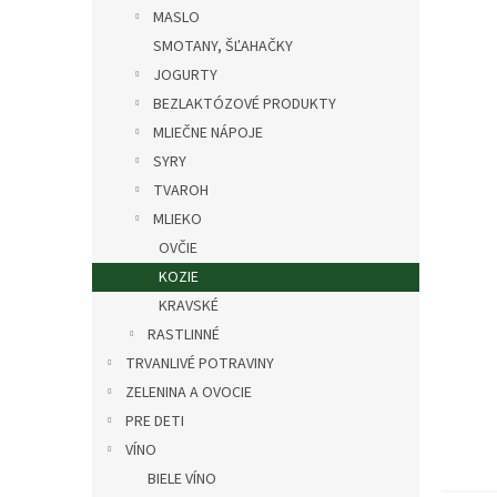
MASLO
SMOTANY, ŠĽAHAČKY
JOGURTY
BEZLAKTÓZOVÉ PRODUKTY
MLIEČNE NÁPOJE
SYRY
TVAROH
MLIEKO
OVČIE
KOZIE
KRAVSKÉ
RASTLINNÉ
TRVANLIVÉ POTRAVINY
ZELENINA A OVOCIE
PRE DETI
VÍNO
BIELE VÍNO