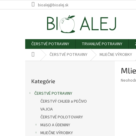
Prejsť
bioalej@bioalej.sk
na
obsah
ČERSTVÉ POTRAVINY
TRVANLIVÉ POTRAVINY
Domov
ČERSTVÉ POTRAVINY
MLIEČNE VÝROBKY
B
Mlie
o
Preskočiť
č
Priemer
Neohod
Kategórie
kategórie
n
hodnote
ý
produkt
ČERSTVÉ POTRAVINY
p
je
ČERSTVÝ CHLIEB a PEČIVO
0,0
a
z
VAJCIA
n
5
e
ČERSTVÉ POLOTOVARY
hviezdič
l
MäSO A ÚDENINY
MLIEČNE VÝROBKY