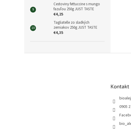
Cestoviny fettuccine s mungo
fazuľou 250g JUST TASTE
€4,25
Tagliatelle zo sladkých
zemiakov 250g JUST TASTE
€4,35
Z
á
p
ä
t
Kontakt
i
e
bioalej
0905 2
Faceb
bio_al