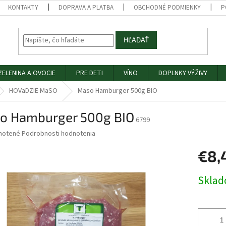
KONTAKTY
DOPRAVA A PLATBA
OBCHODNÉ PODMIENKY
P
HĽADAŤ
ZELENINA A OVOCIE
PRE DETI
VÍNO
DOPLNKY VÝŽIVY
HOVäDZIE MäSO
Mäso Hamburger 500g BIO
o Hamburger 500g BIO
6799
né
notené
Podrobnosti hodnotenia
nie
€8,
u
Jednotk
Skla
cena:
iek.