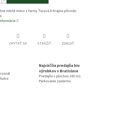
zie mleté mäso z farmy Turová.ô Krajina pôvodu:
o
informácie
OPÝTAŤ SA
STRÁŽIŤ
ZDIEĽAŤ
Najväčšia predajňa bio
výrobkov v Bratislave
rsonál
Predajňa s plochou 165 m2.
tuácii
Parkovanie zadarmo