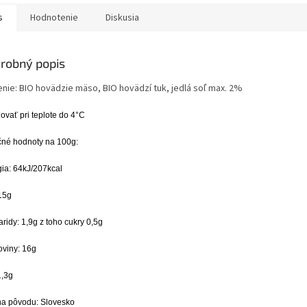
s
Hodnotenie
Diskusia
robný popis
enie: BIO hovädzie mäso, BIO hovädzí tuk, jedlá soľ max. 2%
ovať pri teplote do 4°C
čné hodnoty na 100g:
ia: 64kJ/207kcal
15g
ridy: 1,9g z toho cukry 0,5g
oviny: 16g
1,3g
na pôvodu: Slovesko