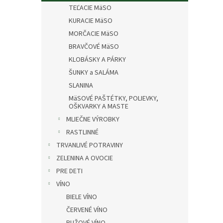
TEĽACIE MäSO
KURACIE MäSO
MORČACIE MäSO
BRAVČOVÉ MäSO
KLOBÁSKY A PÁRKY
ŠUNKY a SALÁMA
SLANINA
MäSOVÉ PAŠTÉTKY, POLIEVKY,
OŠKVARKY A MASTE
MLIEČNE VÝROBKY
RASTLINNÉ
TRVANLIVÉ POTRAVINY
ZELENINA A OVOCIE
PRE DETI
VÍNO
BIELE VÍNO
ČERVENÉ VÍNO