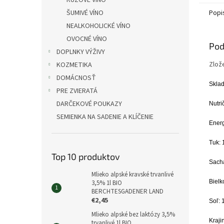
RUŽOVÉ VÍNO
Popi
ŠUMIVÉ VÍNO
NEALKOHOLICKÉ VÍNO
OVOCNÉ VÍNO
Pod
DOPLNKY VÝŽIVY
Zlož
KOZMETIKA
DOMÁCNOSŤ
Sklad
PRE ZVIERATÁ
DARČEKOVÉ POUKAZY
Nutri
SEMIENKA NA SADENIE A KLÍČENIE
Energ
Tuk: 
Top 10 produktov
Sacha
Mlieko alpské kravské trvanlivé
Bielk
3,5% 1l BIO
BERCHTESGADENER LAND
€2,45
Soľ: 
Mlieko alpské bez laktózy 3,5%
Kraji
trvanlivé 1l BIO