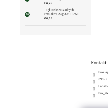
€4,25
Tagliatelle zo sladkých
zemiakov 250g JUST TASTE
€4,35
Z
á
p
ä
t
Kontakt
i
e
bioalej
0905 2
Faceb
bio_al