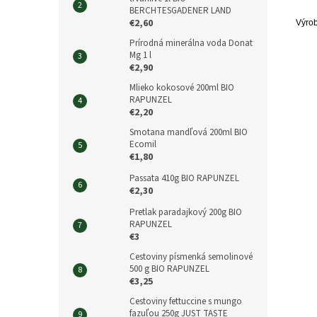
BERCHTESGADENER LAND
€2,60
Výrob
Prírodná minerálna voda Donat
Mg 1 l
€2,90
Mlieko kokosové 200ml BIO
RAPUNZEL
€2,20
Smotana mandľová 200ml BIO
Ecomil
€1,80
Passata 410g BIO RAPUNZEL
€2,30
Pretlak paradajkový 200g BIO
RAPUNZEL
€3
Cestoviny písmenká semolinové
500 g BIO RAPUNZEL
€3,25
Cestoviny fettuccine s mungo
fazuľou 250g JUST TASTE