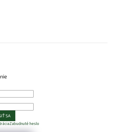
nie
IŤ SA
trácia
Zabudnuté heslo