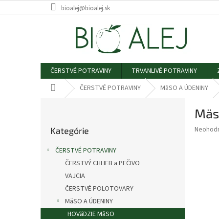
Prejsť
bioalej@bioalej.sk
na
obsah
ČERSTVÉ POTRAVINY
TRVANLIVÉ POTRAVINY
Domov
ČERSTVÉ POTRAVINY
MäSO A ÚDENINY
B
Mäs
o
Preskočiť
č
Priemer
Neohod
Kategórie
kategórie
n
hodnote
ý
produkt
ČERSTVÉ POTRAVINY
p
je
ČERSTVÝ CHLIEB a PEČIVO
0,0
a
z
VAJCIA
n
5
e
ČERSTVÉ POLOTOVARY
hviezdič
l
MäSO A ÚDENINY
HOVäDZIE MäSO