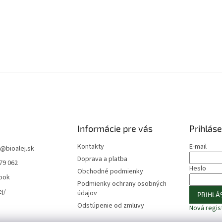
Informácie pre vás
Prihláse
Kontakty
E-mail
@
bioalej.sk
Doprava a platba
79 062
Heslo
Obchodné podmienky
ook
Podmienky ochrany osobných
ej/
údajov
PRIHLÁS
Odstúpenie od zmluvy
Nová regis