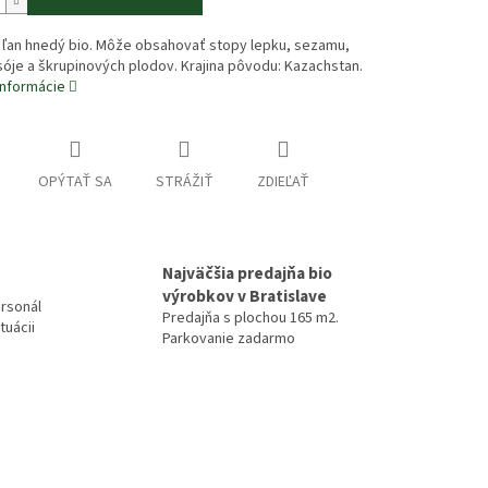
: ľan hnedý bio. Môže obsahovať stopy lepku, sezamu,
sóje a škrupinových plodov. Krajina pôvodu: Kazachstan.
informácie
OPÝTAŤ SA
STRÁŽIŤ
ZDIEĽAŤ
Najväčšia predajňa bio
výrobkov v Bratislave
rsonál
Predajňa s plochou 165 m2.
tuácii
Parkovanie zadarmo