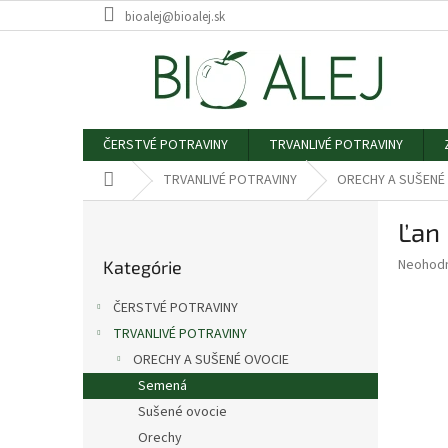
Prejsť
bioalej@bioalej.sk
na
obsah
ČERSTVÉ POTRAVINY
TRVANLIVÉ POTRAVINY
Domov
TRVANLIVÉ POTRAVINY
ORECHY A SUŠENÉ
B
Ľan
o
Preskočiť
č
Priemer
Neohod
Kategórie
kategórie
n
hodnote
ý
produkt
ČERSTVÉ POTRAVINY
p
je
TRVANLIVÉ POTRAVINY
0,0
a
z
ORECHY A SUŠENÉ OVOCIE
n
5
e
Semená
hviezdič
l
Sušené ovocie
Orechy