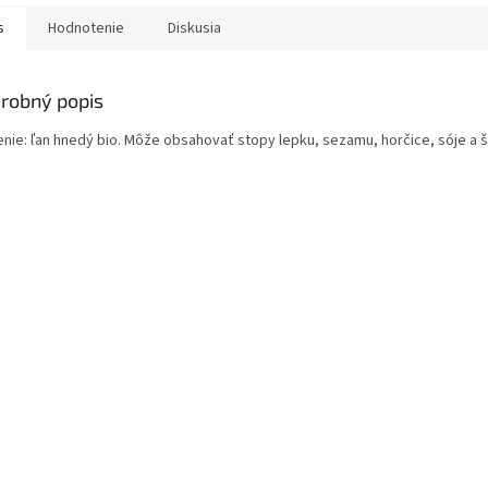
s
Hodnotenie
Diskusia
robný popis
enie: ľan hnedý bio. Môže obsahovať stopy lepku, sezamu, horčice, sóje a 