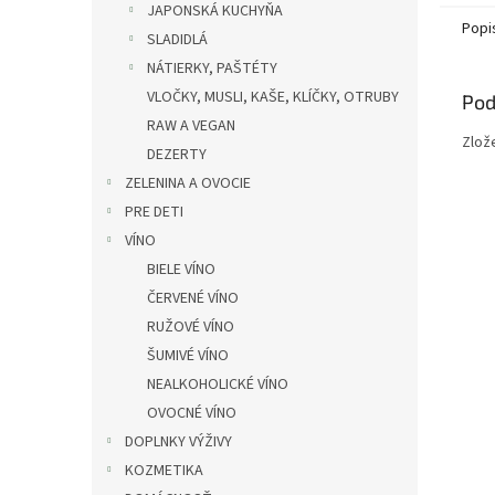
JAPONSKÁ KUCHYŇA
Popi
SLADIDLÁ
NÁTIERKY, PAŠTÉTY
VLOČKY, MUSLI, KAŠE, KLÍČKY, OTRUBY
Pod
RAW A VEGAN
Zlož
DEZERTY
ZELENINA A OVOCIE
PRE DETI
VÍNO
BIELE VÍNO
ČERVENÉ VÍNO
RUŽOVÉ VÍNO
ŠUMIVÉ VÍNO
NEALKOHOLICKÉ VÍNO
OVOCNÉ VÍNO
DOPLNKY VÝŽIVY
KOZMETIKA