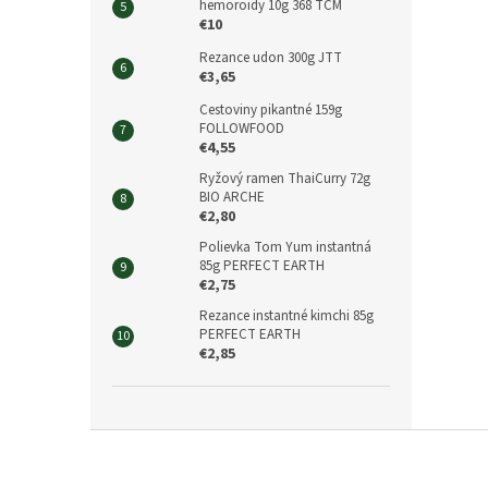
hemoroidy 10g 368 TCM
€10
Rezance udon 300g JTT
€3,65
Cestoviny pikantné 159g
FOLLOWFOOD
€4,55
Ryžový ramen ThaiCurry 72g
BIO ARCHE
€2,80
Polievka Tom Yum instantná
85g PERFECT EARTH
€2,75
Rezance instantné kimchi 85g
PERFECT EARTH
€2,85
Z
á