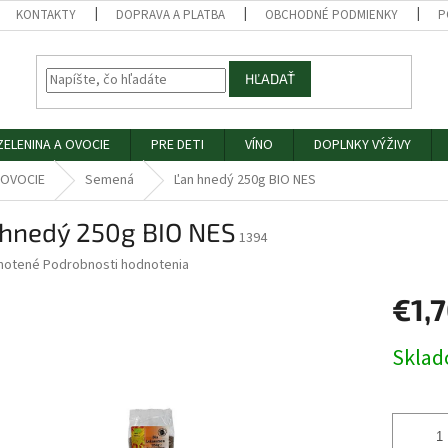
KONTAKTY
DOPRAVA A PLATBA
OBCHODNÉ PODMIENKY
P
HĽADAŤ
ZELENINA A OVOCIE
PRE DETI
VÍNO
DOPLNKY VÝŽIVY
 OVOCIE
Semená
Ľan hnedý 250g BIO NES
 hnedý 250g BIO NES
1394
né
notené
Podrobnosti hodnotenia
nie
€1,
u
Jednotk
Skla
cena:
iek.